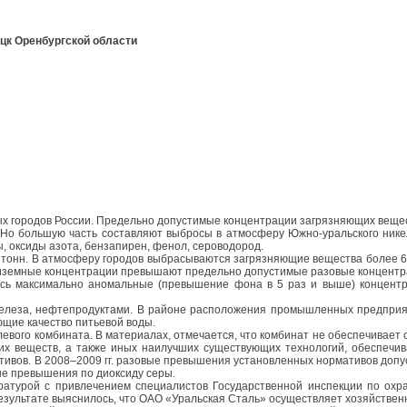
ицк Оренбургской области
ных городов России. Предельно допустимые концентрации загрязняющих веще
. Но большую часть составляют выбросы в атмосферу Южно-уральского нике
, оксиды азота, бензапирен, фенол, сероводород.
 тонн. В атмосферу городов выбрасываются загрязняющие вещества более 60
иземные концентрации превышают предельно допустимые разовые концентрац
лись максимально аномальные (превышение фона в 5 раз и выше) концент
железа, нефтепродуктами. В районе расположения промышленных предприят
щие качество питьевой воды.
левого комбината. В материалах, отмечается, что комбинат не обеспечивае
щих веществ, а также иных наилучших существующих технологий, обеспеч
ов. В 2008–2009 гг. разовые превышения установленных нормативов допуст
ные превышения по диоксиду серы.
ратурой с привлечением специалистов Государственной инспекции по ох
результате выяснилось, что ОАО «Уральская Сталь» осуществляет хозяйстве