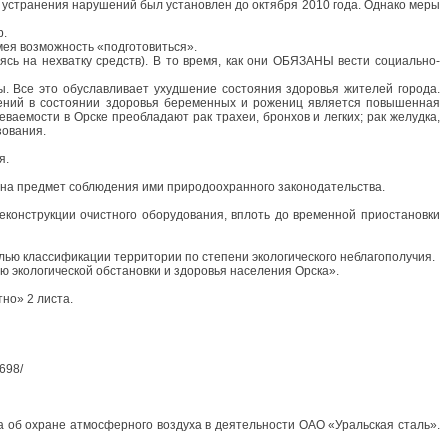
к устранения нарушений был установлен до октября 2010 года. Однако меры
р.
мея возможность «подготовиться».
сь на нехватку средств). В то время, как они ОБЯЗАНЫ вести социально-
ы. Все это обуславливает ухудшение состояния здоровья жителей города.
ений в состоянии здоровья беременных и рожениц является повышенная
еваемости в Орске преобладают рак трахеи, бронхов и легких; рак желудка,
зования.
я.
 на предмет соблюдения ими природоохранного законодательства.
онструкции очистного оборудования, вплоть до временной приостановки
лью классификации территории по степени экологического неблагополучия.
 экологической обстановки и здоровья населения Орска».
но» 2 листа.
698/
 об охране атмосферного воздуха в деятельности ОАО «Уральская сталь».