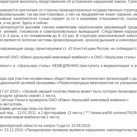
прокуратурой вносилось представление об устранении нарушений закона. Сро
норируются претензии со стороны природоохранных государственных структу
 формальными, так как они плановые, о них на предприятии знают заранее, и
вные загрязнители только говорят (а то и напрямую отказываются, ссылая
 а на деле. Здесь и сейчас.
рактеризуется высоким токсико-химическим загрязнением окружающей сред
и: анемий, токсикозов и самопроизвольных выкидышей. Следствием наруш
,6–3 раза, а по пневмониям до 9–10 раз. В структуре онкологической забол
ия являются болезни системы кровообращения, органов дыхания и новообра
окружающую среду, гарантируемое ст. 42 Конституции России, не соблюдаетс
риятий ОАО «Южно-уральский никелевый комбинат» и ОАО «Уральская сталь»
бинат» и «Уральскую сталь» НЕМЕДЛЕННО приступить к модернизации и рек
ицка при участии независимых общественных экологических организаций с це
федеральной целевой программы «Первоочередные мероприятия по улучшению
 17.07.2010 г. «Урожай овощей посёлка Никель может быть потерян безвозврат
 воздухе запахло серой» 2 листа.
 «Счётная Палата проверила ОАО «Южно-Уральский никелевый комбинат»
ых металлов» .
ограмму диоксида серы на брата».
ый лёд …12.01.2011. и 2 фотографии. (3 листа.) ***://www.ural56.ru/news/76/26
м никелевым комбинатом 2 листа.
ренбургской области на запрос Суда от 15.09.2010.
от 23.12.2010 «Прокурорская проверка выявила нарушения законодательства