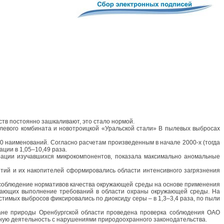
ств постоянно зашкаливают, это стало нормой.
левого комбината и новотроицкой «Уральской стали» В пылевых выбросах
 наименований. Согласно расчетам произведенным в начале 2000-х (тогда
ии в 1,05–10,49 раза.
рации изучавшихся микрокомпонентов, показала максимально аномальные
ий и их накопителей сформировались области интенсивного загрязнения
т соблюдение нормативов качества окружающей среды на основе применения
ивающих выполнение требований в области охраны окружающей среды. На
имых выбросов фиксировались по диоксиду серы – в 1,3–3,4 раза, по пыли
ране природы Оренбургской области проведена проверка соблюдения ОАО
нную деятельность с нарушениями природоохранного законодательства.