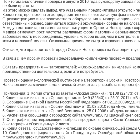
По итогам аналогичной проверки в августе 2010 года руководству завода 
не были приняты.
Из этого можно сделать вывод, что указанными предприятиями открыто иг
Кроме того, проверки на этих предприятиях являются зачастую фактически
О реконструкциях пылегазоочистного оборудования и модернизации— осно
ответственный бизнес, заниматься охраной окружающей среды не на словах,
Между тем, санитарно-гигиеническая ситуация в Орске и Новотроицке ха
Медики отмечают рост частоты различных форм патологии беременност
заболеваемость новорожденных, уровень которой выше, чем в контроле, в 1
кожи и молочной железы. Основными причинами смерти взрослого населен
Считаем, что право жителей города Орска и Новотроицка на благоприятную 
В связи с чем просим провести федеральную комплексную проверку предп
Обязать предприятия — загрязнителей: «Южно-Уральский никелевый ком
производственной деятельности, если это потребуется.
Провести оценку экологической обстановки на территории Орска и Новотро
На основании заключения экологической экспертизы разработать проект 
Приложения: 1. Копия статьи из газеты «Орская хроника»: №108 (22473) от
2.Копия статьи из газеты «Орская хроника»: № 9 (22543) от 25.01.2011 г. «В
3. Сообщение Счётной Палаты Российской Федерации от 02.12.2009года.
4.Копия статьи из газеты «Орский Вестник» от 31.03.2010 года «Вкус Тяжёл
5.Копия статьи из газеты «Орский Вестник» от 25.01.2008 г. «В день по кил
6. Распечатка сообщения с городского сайта www.ural56.ru Красный снег, сер
7. Фотографии, подтверждающие выбросы вредных веществ Южно-Уральски
8.Фотографии «Орск в дыму» 2 листа.
9. Копия ответа Государственной инспекции по охране окружающей среды О
10. Сообщение с официального сайта Прокуратуры Оренбургской области 
***://www.orenprok.ru/news/new1939