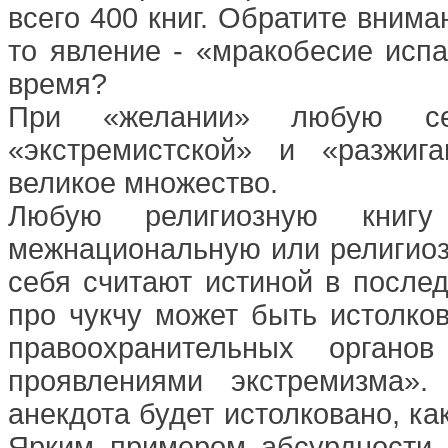
всего 400 книг. Обратите вним
то явление - «мракобесие испа
время?
При «желании» любую се
«экстремистской» и «разжиг
великое множество.
Любую религиозную книгу
межнациональную или религиозн
себя считают истиной в после
про чукчу может быть истолков
правоохранительных органо
проявлениями экстремизма».
анекдота будет истолковано, ка
Ярким примером абсурдности 