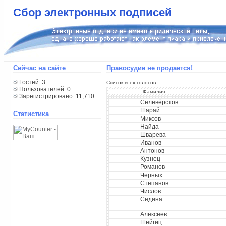
Сбор электронных подписей
Сейчас на сайте
Правосудие не продается!
Гостей: 3
Список всех голосов
Пользователей: 0
Фамилия
Зарегистрировано: 11,710
Селевёрстов
Шарай
Статистика
Миксов
Найда
Шварева
Иванов
Антонов
Кузнец
Романов
Черных
Степанов
Числов
Седина
Алексеев
Шейгиц