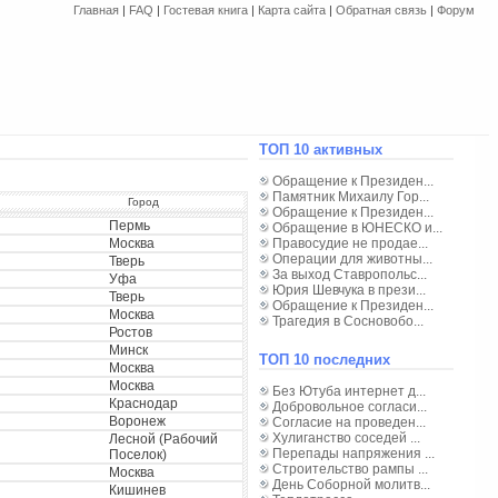
Главная
|
FAQ
|
Гостевая книга
|
Карта сайта
|
Обратная связь
|
Форум
ТОП 10 активных
Обращение к Президен...
Памятник Михаилу Гор...
Город
Обращение к Президен...
Пермь
Обращение в ЮНЕСКО и...
Москва
Правосудие не продае...
Операции для животны...
Тверь
За выход Ставропольс...
Уфа
Юрия Шевчука в прези...
Тверь
Обращение к Президен...
Москва
Трагедия в Сосновобо...
Ростов
Минск
ТОП 10 последних
Москва
Москва
Без Ютуба интернет д...
Краснодар
Добровольное согласи...
Воронеж
Согласие на проведен...
Хулиганство соседей ...
Лесной (рабочий
Перепады напряжения ...
Поселок)
Строительство рампы ...
Москва
День Соборной молитв...
Кишинев