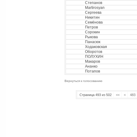
Степанов
Martirosyan
Сергеева
Никитин
Семёнова
Петров
Сорокин
Рыкова
Панасюк
Ходаковская
Оборотов
ПОЛУХИН
Макаров
Ананко
Потапов
Вернуться к голосованию
Страница 493 из 502
<<
<
483