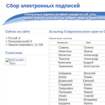
Сбор электронных подписей
Сейчас на сайте
За выход Ставропольского края из
Гостей: 4
Список всех голосов
Пользователей: 0
Фамилия
Имя
Зарегистрировано: 11,709
Савина
Галина
Никитина
Ирина
Статистика
Малютин
Александр
Терехов
Александр
Николаев
Андрей
Чумаченко
Константин
Байдиков
Виталий
Бобкэ
Роман
Доманский
Евгений
Сердюков
Борис
Лукашевич
Роман
Пилецкая
Мария
Лузин
Сергей
Юрков
Владимир
Бурдина
Ирина