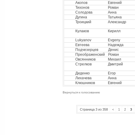
Акопов
Евгений
Тихонов
Роман
Солодова
Анна
Дугина
Татьяна
Троицкий
Александр
Кулаков
Кирилл
Lukyanov
Evgeny
Евтеева
Надежда
Подчезерцев
Денис
Преображенский
Роман
Овсянников
Михаил
Стрелков
Дмитрий
Диденко
Егор
Лихачева
Анна
Клюшников
Евгений
Вернуться к голосованию
Страница 3 из 358
<
1
2
3