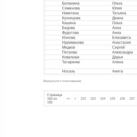
Биланина
Ольга
Семенова
Юлия
Никитина
Татьяна
Кузнецова
Диана
Кашина
Ольга
Бедова
Анна
Фудотова
Анна
Ионова
Елизавета
Нуриманова
Анастасия
Медков
Сергей
Петрова
Александра
Ковальчук
Дарья
Татаренко
Алена
Носаль
Анита
Вернуться к голосованию
Страница
162 из
<<
<
152
153
154
155
156
157
182