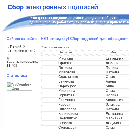
Сбор электронных подписей
Сейчас на сайте
НЕТ живодеру! Сбор подписей для обращения 
Гостей: 2
Список всех голосов
Пользователей:
Фамилия
Имя
0
Маслова
Екатерина
Зарегистрировано:
Орлова
Любовь
11,709
Пяткова
Полина
Мишукова
Наталья
Статистика
Сальникова
Ольга
Белякова
Алёна
Образцова
Анна
Миронова
Ольга
Горшкова
Полина
Еремеева
Анастасия
Карева
Эльвира
Николаева
Наталья
Капитонова
Екатерина
Недошитко
Марианна
Глебова
Людмила
Соловьёва
Ольга