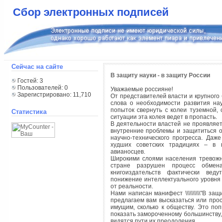
Сбор электронных подписей
Сейчас на сайте
В защиту науки - в защиту России
Гостей: 3
Пользователей: 0
Уважаемые россияне!
Зарегистрировано: 11,710
От представителей власти и крупног
слова о необходимости развития на
попыток свернуть с колеи туземной,
Статистика
ситуации эта колея ведет в пропасть.
В деятельности властей не проявляет
внутренние проблемы и защититься от
научно-технического прогресса. Даж
худших советских традициях – в 
авианосцев.
Широкими слоями населения тревожно
стране разрушен процесс обме
книгоиздательств фактически вед
понижение интеллектуального уровня 
от реальности.
Нами написан манифест \\\\\\\\\\"В защи
предлагаем вам высказаться или прос
имущим, сколько к обществу. Это п
показать замороченному большинству,
видятся пути их преодоления.