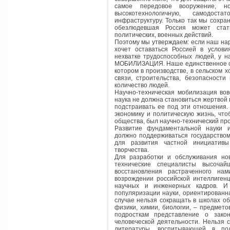
самое передовое вооружение, 
высокотехнологичную, самодост
инфраструктуру. Только так мы сохра
обезлюдевшая Россия может стат
политических, военных действий.
Поэтому мы утверждаем: если наш нар
хочет оставаться Россией в услови
нехватке трудоспособных людей, у 
МОБИЛИЗАЦИЯ. Наше единственное спа
котором в производстве, в сельском х
связи, строительства, безопасност
количество людей.
Научно-техническая мобилизация вов
наука не должна становиться жертво
подстраивать ее под эти отношения.
экономику и политическую жизнь, ч
общества, был научно-технический про
Развитие фундаментальной науки и
должно поддерживаться государство
для развития частной инициативы
творчества.
Для разработки и обслуживания но
технические специалисты высоча
восстановления растраченного на
возрождении российской интеллигенц
научных и инженерных кадров. И
популяризации науки, ориентированн
случае нельзя сокращать в школах о
физики, химии, биологии, – предмет
подросткам представление о зако
человеческой деятельности. Нельзя 
литературы, воспитывающей в по