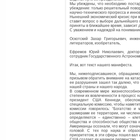
Мы убеждены, что необходимо поста
убеждение: только решительный поворо
научно-технического прогресса и инно
Нынешний экономический кризис при вс
ставит вопрос о выборе дальнейшего 
приняты в ближайшее время, зависит 
С уважением и надеждой на понимание
Оскотский Захар Григорьевич, инже
литераторов, изобретатель,
Ефремов Юрий Николаевич, доктор 
сотрудник Государственного Астроном
Итак, вот текст нашего манифеста.
Мы, нижеподписавшиеся, обращаемся
призывом обратить внимание на катас
ее разрушения зашел так далеко, что
нашей страны и нашего народа.
В современном мире жизнеспособнос
степени их вовлеченности в процесс н
президент США Кеннеди, обеспок
специальную комиссию, чтобы наметит
комиссии говорилось: “Богатство и
размерами ее территории, ни числен
определяются – единственно – клет
общества и способностью общества и
Американцы осознали, что могут означ
головой. С тех пор наука и обра
приоритетом, в эти сферы пошел вал 
США создает их научное первенство.