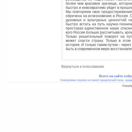
более чем красивое зрелище, которое
быстро и невозвратимо уйдет в прошл
Мы повторяем свое предостережение: 
обречена на исчезновение и Россия.
духовных и культурных ценностей с
быстро встать на путь научно-техни
просторах единственное наше спасени
кого России больше рассчитывать, кро
Только решительный поворот на пут
может спасти страну. Только в этом
история. И только таким путем – чере
быть в современном мире восстановлен
Вернуться к голосованию
Всего на сайте собр
Электронные подписи не имеют юридической силы, однак
Copyri