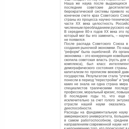
Наша же наука после выдающихся п
последние советские десятилет
бюрократической системы привело на
конечном счете крах Советского Со
страны из процесса научно-техническ
части XX века целостность Россий
численным преобладанием русского на
В середине 80-х годов XX века это п
который мог бы его заменить, – науч
не появился.
После распада Советского Союза в
создания рыночной экономики. По наш
“реформ” была ошибочной. Их орган
экономика – это конкуренция новейших
скопила советская власть (пусть дл
комплекса), был класс интеллиген
демографического состояния страны.
капитализм по прописям вековой давн
государства. Результатом стала “утеч
понесли в период “перестройки” и “ре
каких не знала ни одна страна мира
специалистов трагическими послед
профессии, моральный кризис, повыше
В последние годы то, что еще у
исключительно за счет голого энтузи
отрасли нашей науки оказались 
дееспособности.
Расходы на фундаментальную науку
американского университета, большинс
в самом работоспособном, среднем
направлениям современной науки нет 
к непониманию того, что происходит в 