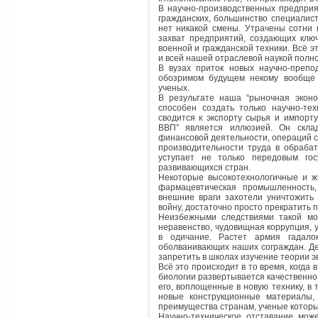
В научно-производственных предприя
гражданских, большинство специалис
нет никакой смены. Утрачены сотни
захват предприятий, создающих клю
военной и гражданской техники. Всё э
и всей нашей отраслевой наукой полн
В вузах приток новых научно-препо
обозримом будущем некому вообще 
ученых.
В результате наша “рыночная эконо
способен создать только научно-те
сводится к экспорту сырья и импор
ВВП” является иллюзией. Он склад
финансовой деятельности, операций с 
производительности труда в обраба
уступает не только передовым гос
развивающихся стран.
Некоторые высокотехнологичные и ж
фармацевтическая промышленность,
внешние враги захотели уничтожить
войну, достаточно просто прекратить 
Неизбежными следствиями такой мо
неравенство, чудовищная коррупция, 
в одичание. Растет армия гадалок
оболванивающих наших сограждан. Де
запретить в школах изучение теории эво
Всё это происходит в то время, когда 
биологии развертывается качественно
его, воплощенные в новую технику, в 
новые конструкционные материалы,
преимущества странам, ученые которы
Научно-техническое отставание мож