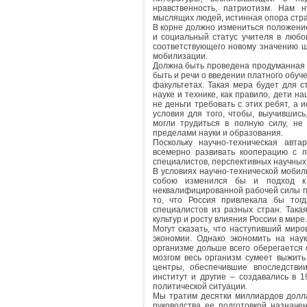
нравственность, патриотизм. Нам н
мыслящих людей, истинная опора стр
В корне должно измениться положени
и социальный статус учителя в любо
соответствующего новому значению ш
мобилизации.
Должна быть проведена продуманная
быть и речи о введении платного обуч
факультетах. Такая мера будет для с
науке и технике, как правило, дети н
не деньги требовать с этих ребят, а 
условия для того, чтобы, выучившис
могли трудиться в полную силу, не
пределами науки и образования.
Поскольку научно-техническая авт
всемерно развивать кооперацию с п
специалистов, перспективных научных 
В условиях научно-технической мобил
собою изменился бы и подход к 
неквалифицированной рабочей силы 
то, что Россия привлекала бы тог
специалистов из разных стран. Так
культур и росту влияния России в мире.
Могут сказать, что наступивший миро
экономии. Однако экономить на нау
организме дольше всего оберегается 
мозгом весь организм сумеет выжить
центры, обеспечившие впоследстви
институт и другие – создавались в 1
политической ситуации.
Мы тратим десятки миллиардов долл
руководства ее подготовкой назнач