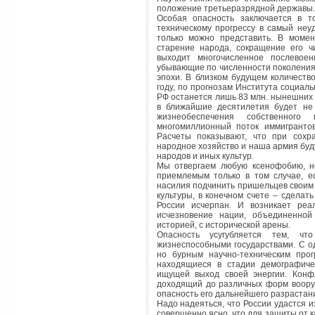
положение третьеразрядной державы.
Особая опасность заключается в то
техническому прогрессу в самый неу
только можно представить. В момен
старение народа, сокращение его ч
выходит многочисленное послевое
убывающие по численности поколения 
эпохи. В близком будущем количеств
году, по прогнозам Института социал
РФ останется лишь 83 млн. нынешних р
в ближайшие десятилетия будет не 
жизнеобеспечения собственного
многомиллионный поток иммигрантов-
Расчеты показывают, что при сох
народное хозяйство и наша армия буд
народов и иных культур.
Мы отвергаем любую ксенофобию, н
приемлемым только в том случае, е
насилия подчинить пришельцев своим 
культуры, в конечном счете – сдела
России исчерпан. И возникает реа
исчезновение нации, объединенной 
историей, с исторической арены.
Опасность усугубляется тем, чт
жизнеспособными государствами. С о
но бурным научно-техническим прог
находящиеся в стадии демографиче
ищущей выход своей энергии. Кон
доходящий до различных форм воору
опасность его дальнейшего разрастан
Надо надеяться, что России удастся и
совершенно ясно, что для защиты от к