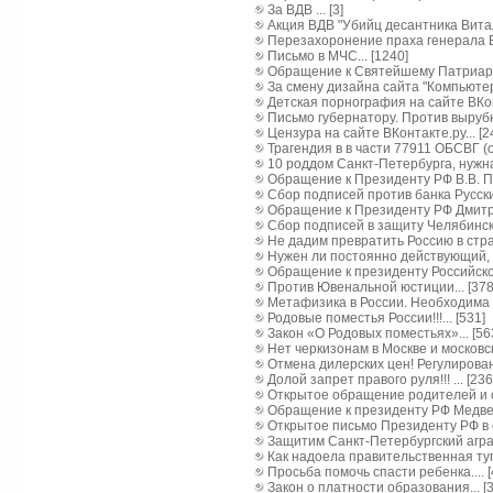
За ВДВ ... [3]
Акция ВДВ "Убийц десантника Виталия
Перезахоронение праха генерала Ват
Письмо в МЧС... [1240]
Обращение к Святейшему Патриарху
За смену дизайна сайта "Компьютерр
Детская порнография на сайте ВКонт
Письмо губернатору. Против вырубки 
Цензура на сайте ВКонтакте.ру... [2
Трагендия в в части 77911 ОБСВГ (
10 роддом Санкт-Петербурга, нужна
Обращение к Президенту РФ В.В. П
Сбор подписей против банка Русский
Обращение к Президенту РФ Дмитри
Сбор подписей в защиту Челябинско
Не дадим превратить Россию в стран
Нужен ли постоянно действующий, 
Обращение к президенту Российско
Против Ювенальной юстиции... [378
Метафизика в России. Необходима м
Родовые поместья России!!!... [531]
Закон «О Родовых поместьях»... [56
Нет черкизонам в Москве и московс
Отмена дилерских цен! Регулирован
Долой запрет правого руля!!! ... [236
Открытое обращение родителей и о
Обращение к президенту РФ Медвед
Открытое письмо Президенту РФ в с
Защитим Санкт-Петербургский аграр
Как надоела правительственная тупос
Просьба помочь спасти ребенка.... [
Закон о платности образования... [