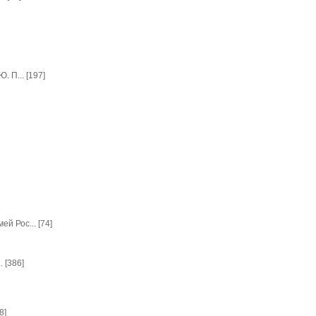
 П... [197]
й Рос... [74]
 [386]
8]