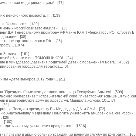
ммерческие медицинские вузы!... [47]
пенсионного возраста. !!!... [139]
г. Ульяновске.... [180]
 новых Российских автомобилей.... [13]
ву Д.А. Генеральному прокурору РФ Чайке Ю.Я. Губернатору РО Голубеву В.Ю.
дерации... [38]
транспортного налога в РФ.... [86]
офу!... [1074]
 Земли»!... [161]
вской области и его ПОМОЩНИКОВ!... [24]
е в минздравсоцразвития родителей детей с поражением мозга... [4302]
нирования городов для терактов.... [6]
? вы ждете выборов 2012 года?... [21]
 "Президент" высшего должностного лица Республики Адыгея!... [509]
ского кооператива "Потребительский союз "Инвестор-98" (свыше 10 тыс. семе
 в Екатеринбурге дому по адресу: ул. Маршала Жукова, 10.... [7]
 [26]
гиева Посада к президенту РФ Медведеву Д.А. и СМИ... [72]
ю Анатольевичу Медведеву. Помогите уничтожить амброзию на юге России!...
. [29]
. [100]
радить их от мусульманских праздников.... [1516]
ив призыва в армию больных граждан, за военную службу по контракту... [105