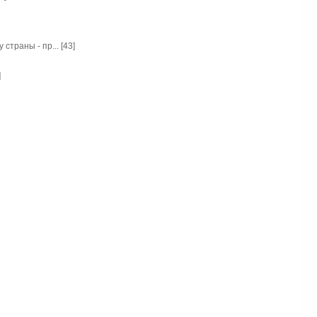
траны - пр... [43]
]