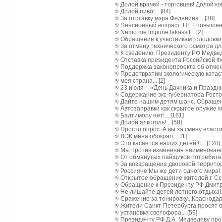
Долой врачей - торговцев! Долой ко
Долой пиво!... [84]
За отставку мэра Федянина... [38]
Пенсионный возраст. НЕТ повышению 
Nemo me impune lakassit... [2]
Обращение к участникам голодовки в 
За отмену технического осмотра для
К сведению: Президенту РФ Медведе
Отставка президента Российской Фе
Поддержка законопроекта об отмене 
Предотвратим экологическую катастр
моя страна... [2]
23 июля – «День Дачника и Праздник
Содержание экс-губернатора Росто
Дайте нашим детям шанс. Обращени
Автозаправки как скрытое оружие ми
Балтимору нет!... [161]
Долой алкоголь!... [58]
Просто опрос. А вы за смену власти
ЛЭК меня обокрал.... [1]
Это касается наших детей!!!... [128]
Мы против изменения наименования
От обманутых пайщиков потребитель
За возвращение дворовой территории
Россияне!Мы же дети одного мира!...
Открытое обращение жителей г. Сер
Обращение к Президенту РФ Дмитри
Не лишайте детей летнего отдыха!..
Сражение за тонировку...Краснодар..
Жители Санкт-Петербурга просят ог
установка светофора... [59]
Президенту РФ Д.А. Медведеву прот