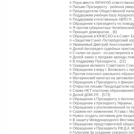
Пора ввести ЛИЧНУЮ ответственност
Письмо Президенту - ребенок умира
Председателю Общественной палаты
Поддержим учебную базу Аграрного у
Поддержим отечственные АВТО !!!... 
Обращение к президенту по поводу 
Я против губернатора Челябинской 
Принцип демократии... [6]
Обращение в ЮНЕСКО и в Совет Евр
«Защитим Санкт-Петербургский агра
Уважаемый Дмитрий Анатольевич! З
Долой беспредел судебных приставов!
Сталин не ушел - он растворился в б
Долой закон о продаже аренды помещ
В поддержку Президента... [22]
Граждане великого Советского Союза!
Обращение к мэру г. Волжского с п
Против платного школьного образова
Материнский капитал на автомобиль..
Обращение к Президенту о финанси
Открытое письмо Председателю пра
Скажи НЕТ платному образованию!..
Долой ДОМ-2!!!... [573]
Обращение к Президенту о бесплатн
Обращение к президенту Украины, г
Обращение к уполномоченной по пр
Скажем нет изменению Устава г. Му
Нужно создать питомник для бездом
В защиту Международного Фестивал
Обращение представителей обществ
Обращение к Президенту РФ Д.А. Ме
Голосуем За создание союзного госу