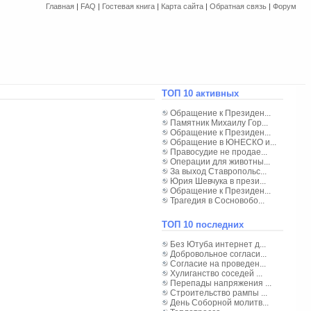
Главная
|
FAQ
|
Гостевая книга
|
Карта сайта
|
Обратная связь
|
Форум
ТОП 10 активных
Обращение к Президен...
Памятник Михаилу Гор...
Обращение к Президен...
Обращение в ЮНЕСКО и...
Правосудие не продае...
Операции для животны...
За выход Ставропольс...
Юрия Шевчука в прези...
Обращение к Президен...
Трагедия в Сосновобо...
ТОП 10 последних
Без Ютуба интернет д...
Добровольное согласи...
Согласие на проведен...
Хулиганство соседей ...
Перепады напряжения ...
Строительство рампы ...
День Соборной молитв...