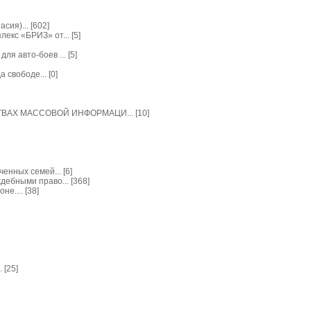
ия)... [602]
кс «БРИЗ» от... [5]
 авто-боев ... [5]
свободе... [0]
ТВАХ МАССОВОЙ ИНФОРМАЦИ... [10]
нных семей... [6]
ебными право... [368]
е.... [38]
 [25]