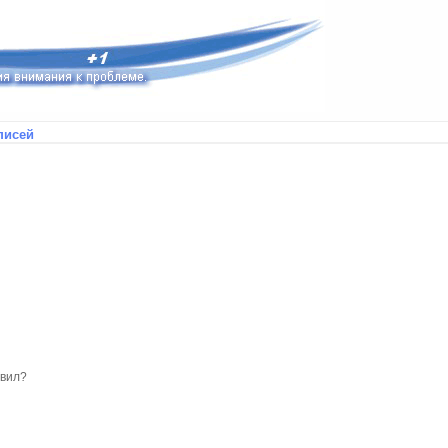
писей
авил?