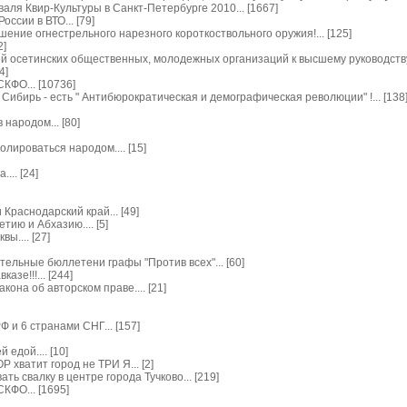
ля Квир-Культуры в Санкт-Петербурге 2010... [1667]
ссии в ВТО... [79]
шение огнестрельного нарезного короткоствольного оружия!... [125]
2]
 осетинских общественных, молодежных организаций к высшему руководству с
4]
КФО... [10736]
Сибирь - есть " Антибюрократическая и демографическая революции" !... [138
народом... [80]
лироваться народом.... [15]
... [24]
Краснодарский край... [49]
ию и Абхазию.... [5]
ы.... [27]
тельные бюллетени графы "Против всех"... [60]
азе!!!... [244]
кона об авторском праве.... [21]
 и 6 странами СНГ... [157]
едой.... [10]
 хватит город не ТРИ Я... [2]
ь свалку в центре города Тучково... [219]
КФО... [1695]