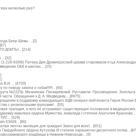
тера несколько раз?
ода Беер Шевы ... [2]
[87]
 ДОИТЬ!... [214]
.. [32]
(1-228-93/08) Патера Дия Древнерусской церкви староверов отца Александра (
ведение ОБК в школах.... [25]
]
]
В.И. ... [4759]
о поводу закона о собак!!!!!!... [45]
ута №22(Пр. Мечникова- Пискарёвский- Руставели- Просвещения- Энгельса- У
части. Обращение к Д. А. Медведеву.... [8975]
бращение в поддержку командующего ВДВ генерал-лейтенанта Героя России В.
ва с религиозными группами!... [55]
ужая трагедия, и кого не устраивает существующее положение в медицинских у
ддержку кавалера ордена Мужества, инвалида I степени Анатолия Краснова... 
ИС... [329]
ч 53609... [86]
елая лента» милиция для граждан! Закон для всех!... [651]
 Гвардейского ордена Кутузова III степени парашютно-десантного полка... [67
овосормовского кладбища в Нижнем Новгороде... [3]