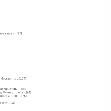
 к през... [97]
осквы и м... [154]
тификации... [64]
утину по пов... [94]
ия \\"Наш... [475]
элит... [33]