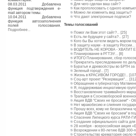
комментарии.
Для чего сделан ваш сайт?
08.03.2011 Добавлена
Как проголосовать с одного компью
функция подтверждения e-
Можно ли изменить вид защиты?
mail автором темы.
Что дают электронные подписи?
10.04.2011 Добавлена
функция автозаполнения
Темы голосований
полей голосования.
Подробнее...
Помог ли Вам этот сайт?... [25]
Есть ли будущее у сайта?... [27]
Кого бы Вы хотели видеть мэром гор
В защиту науки - в защиту России... 
ВОДИТЕЛЬ НЕ КОРОВА - ХВАТИТ ЕГО
Планирование в РГТЭУ.... [8]
ИТОГО Планирование, сбор голосов..
Прекратить преследование по делу 
Буратья и древосёстры во БРТН за в
Зеленый город!... [7]
Жизнь в КРАСИВОМ ГОРОДЕ!... [107
Соц-арт проект "Резервация".... [312
Обращение к губернатору Матвиенко 
Я, поддерживаю инциативную группу п
Восстановление трамвайного маршр
Трагедия в Сосновоборской военной 
Акция ВДВ "Своих не бросаем!" - О
Нет мракобесию и слияния государст
Прошу всех, кому не безразлична ч
Акция ВДВ "Своих не бросаем" в по
Спасение Липецкого курса РАТИ-ГИТ
Создание официального сайта для в/
28 ноября - всероссийская акция «Б
Возрождении к 80-летию ВДВ 300-го
Строительство крематория около Н