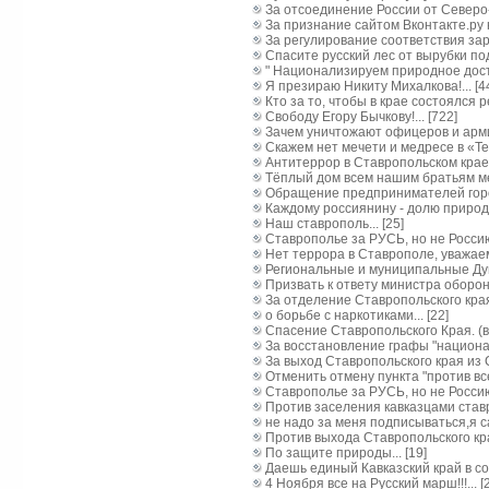
За отсоединение России от Северо-к
За признание сайтом Вконтакте.ру 
За регулирование соответствия зарпл
Спасите русский лес от вырубки под 
" Национализируем природное дост
Я презираю Никиту Михалкова!... [4
Кто за то, чтобы в крае состоялся
Свободу Егору Бычкову!... [722]
Зачем уничтожают офицеров и армию
Скажем нет мечети и медресе в «Тек
Антитеррор в Ставропольском крае..
Тёплый дом всем нашим братьям мен
Обращение предпринимателей город
Каждому россиянину - долю природны
Наш ставрополь... [25]
Ставрополье за РУСЬ, но не Россию.
Нет террора в Ставрополе, уважаем
Региональные и муниципальные Думы
Призвать к ответу министра оборон
За отделение Ставропольского края 
о борьбе с наркотиками... [22]
Спасение Ставропольского Края. (вт
За восстановление графы "национал
За выход Ставропольского края из С
Отменить отмену пункта "против все
Ставрополье за РУСЬ, но не Россию.
Против заселения кавказцами ставр
не надо за меня подписываться,я сам
Против выхода Ставропольского края
По защите природы... [19]
Даешь единый Кавказский край в сос
4 Ноября все на Русский марш!!!... [