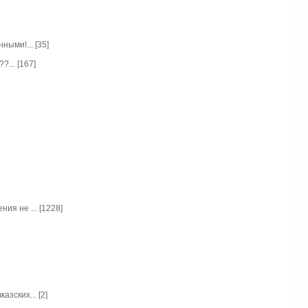
ыми!... [35]
... [167]
ия не ... [1228]
зских... [2]