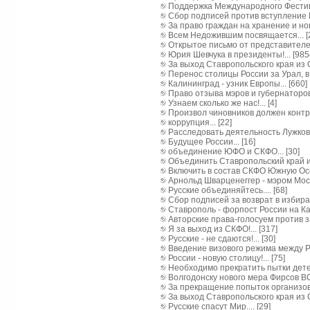
Поддержка Международного Фестива
Сбор подписей против вступление Ро
За право граждан на хранение и но
Всем Недожившим посвящается... [
Открытое письмо от представителей
Юрия Шевчука в президенты!... [985
За выход Ставропольского края из С
Перенос столицы России за Урал, в 
Калининград - узник Европы... [660]
Право отзыва мэров и губернаторов 
Узнаем сколько же нас!... [4]
Произвол чиновников должен контро
коррупция... [22]
Расследовать деятельность Лужкова.
Будущее России... [16]
объединение ЮФО и СКФО... [30]
Объединить Ставропольский край и 
Включить в состав СКФО Южную Осет
Арнольд Шварценеггер - мэром Москв
Русские объединяйтесь.... [68]
Сбор подписей за возврат в избира
Ставрополь - форпост России на Кавк
Авторские права-голосуем против за
Я за выход из СКФО!... [317]
Русские - не сдаются!... [30]
Введение визового режима между РФ
России - новую столицу!... [75]
Необходимо прекратить пытки детей 
Волгодонску нового мера Фирсов ВОР
За прекращение попыток организоват
За выход Ставропольского края из С
Русские спасут Мир.... [29]