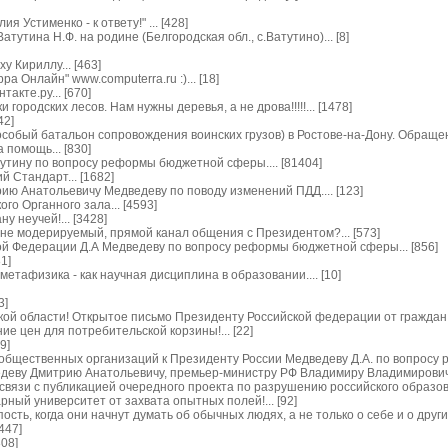
 Устименко - к ответу!" ... [428]
утина Н.Ф. на родине (Белгородская обл., с.Ватутино)... [8]
 Кириллу... [463]
а Онлайн" www.computerra.ru :)... [18]
акте.ру... [670]
городских лесов. Нам нужны деревья, а не дрова!!!!!... [1478]
42]
особый батальон сопровождения воинских грузов) в Ростове-на-Дону. Обращение
 помощь... [830]
утину по вопросу реформы бюджетной сферы.... [81404]
 Стандарт... [1682]
ю Анатольевичу Медведеву по поводу изменений ПДД.... [123]
го Органного зала... [4593]
у неучей!... [3428]
не модерируемый, прямой канал общения с Президентом?... [573]
й Федерации Д.А Медведеву по вопросу реформы бюджетной сферы... [856]
1]
етафизика - как научная дисциплина в образовании.... [10]
3]
кой области! Открытое письмо Президенту Российской федерации от граждан М
ие цен для потребительской корзины!... [22]
9]
бщественных организаций к Президенту России Медведеву Д.А. по вопросу ра
еву Дмитрию Анатольевичу, премьер-министру РФ Владимиру Владимировичу П
вязи с публикацией очередного проекта по разрушению российского образован
ный университет от захвата опытных полей!... [92]
ть, когда они начнут думать об обычных людях, а не только о себе и о других 
447]
308]