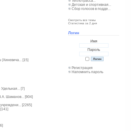
Теплотрасса...
Детская и спортивная...
Сбор голосов в подде...
Смотреть все темы
Статистика за 2 дня
Логин
Имя
Пароль
Хиневича... [15]
Регистрация
Напомнить пароль
дельная... [7]
А. Шаманов... [904]
чреждени... [2265]
[141]
6]