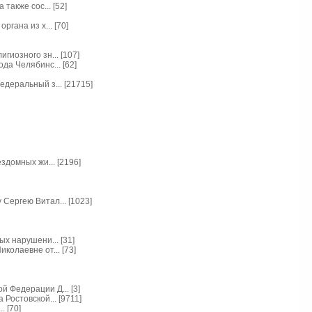
акже сос... [52]
ана из х... [70]
иозного зн... [107]
а Челябинс... [62]
деральный з... [21715]
домных жи... [2196]
ергею Витал... [1023]
х нарушени... [31]
олаевне от... [73]
 Федерации Д... [3]
Ростовской... [9711]
. [70]