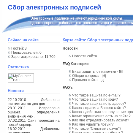
Сбор электронных подписей
Сейчас на сайте
Карта сайта: Сбор электронных под
Гостей: 3
Новости
Пользователей: 0
Новости сайта
Зарегистрировано: 11,709
FAQ Категории
Статистика
Виды защиты от накрутки
-
[6]
Общие вопросы
-
[6]
Правила сайта
-
[2]
FAQ's
Новости
Что такое защита по e-mail?
Что такое защита по коду?
22.10.2010 Добавлена
Что такое защита по ip адресу?
статистика за два дня.
Каковы правила Вашего сайта?
28.01.2011 Исправлена
Каковы действия за нарушение пр
ошибка определения
Какие ограничения есть на сайте?
включения куки.
Как мне отредактировать лозунг?
07.02.2011 Сайт переехал на
Как мне удалить лозунг?
новый сервер.
Что такое "Скрытый лозунг"?
16.02.2011 Добавлены
Какие виды защиты выбрать?