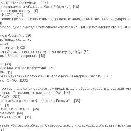
авказских республик... [198]
независимости Абхазии и Южной Осетии!... [48]
ат и цен сверху.... [8]
ИЖС!!!... [80]
ояние России", все полезные ископаемые должны быть на 100% государственн
4]
 референдум о выходе Ставропольского края из СКФО и вхождения его в ЮФО???
 в России?... [39]
стильщиках»... [75]
. [28]
ьшим!... [433]
а Севастополя по новому налоговому кодексу... [36]
х богатств страны!... [43]
.. [38]
ые Московские правители!... [73]
... [5]
ы за нанесения оскорбления Герою России Андрею Красову... [505]
от СКФО... [160]
оря волна, в связи с закрытием предыдущего сбора голосов, в следствии гонен
ьность" в паспорте гражданина РФ... [44]
КФО... [209]
х" в избирательных бюллетенях России!!!... [36]
.. [9]
опольской земли... [45]
 смогу... [44]
 из СКФО!!!... [32]
таве Ростовской области, Ставропольского и Краснодарского краев и всех кавка
23]