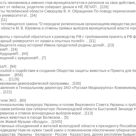
ь чиновников,а именно глав муниципалитетов и регионов за свои действия,а т
ет от лейкоза, родители собирают деньги и НЕ ЛЕЧАТ!... [226]
 Челябинской области Скворцову В. Н. Обращение По поводу перенесения орг
ниверситета!... [34]
[11]
готовящегося закона "О передаче религиозным организациям имущества религ
области М. В. Юревича и отмены прямых выборов муниципальной власти город
опы с просьбой обратиться к руководству РФ с требованием принять в РФ фе
рный университет от захвата опытных полей!» ... [31]
ащитите нашу историю! Имена предателей родины долой!... [23]
!!... [34]
удущем!!!... [44]
ений с аукционов!!!... [7]
!!... [94]
росьбой о содействии в создании Общества защиты животных и Приюта для без
ния ... [856]
.... [2126]
ровании демографической программы... [336]
вления и Генеральному директору ЗАО «Русская Медиагруппа» Кожевникову С
. [222]
ом ЭКО... [80]
енеральному прокурору Украины и голове Верховного Совета Украины о грубы
авам ребенка при губернаторе Ленинградской области Быстровой Зинаиде Ник
рманска и отмене всенародных выборов мэра!... [113]
ных животных в городе Волжском.... [5]
я Живой Музыки «Воздух»... [1045]
енных объединений и жителей вологодской области к президенту Российской
дведеву! Нам не нужен такой закон о пожизненном обеспечении губернатора 
дарства: Украины - Беларуси - России - Казахстана, других республик бывшег..