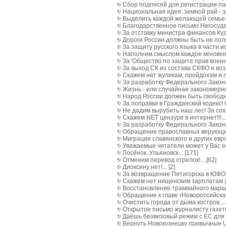
Сбор подписей для регистрации парт
Национальная идея: земной рай - зде
Выделить каждой желающей семье од
Благодарственное письмо Негосуда
За отставку министра финансов Кудри
Дороги России должны быть не пол
За защиту русского языка в части и
Наполним смыслом каждое мгновение
За 'Общество по защите прав военны
За выход СК из состава СКФО и воз
Скажем нет жуликам, пройдохам и пр
За разработку Федерального За
Жизнь - или случайная закономернос
Народ России должен быть свободны
За поправки в Гражданский кодекс! 
Не дадим вырубить наш лес! За сохра
Скажем НЕТ цензуре в интернет!!!...
За разработку Федерального Закон
Обращение православных верующих 
Миграция славянского и других евро
Уважаемые читатели может у Вас ес
Лосёнок. Ульяновск... [171]
Отменим перевод стрелок!... [62]
Диоксину нет!... [2]
За возвращение Пятигорска в ЮФО!!!.
Скажем нет нищенским зарплатам уч
Восстановление трамвайного маршру
Обращение к главе гНовороссийска 
Очистить города от дыма костров.... 
Открытое письмо журналисту газеты
Даёшь безвизовый режим с ЕС для Ка
Вернуть Новокузнецку привычные UT