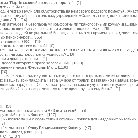
ии "Партія європейського партнерства"... [2]
сь и сейчас... [2]
ин гектар земли для обустройства на нём своего родового поместья. (Анастас
рственному образовательному учреждению «Социально-педагогический компле
на А.Л.... [24]
ями автобоёв, а безопасными комфортными транспортными коммуникациями для
спользования буквы ё в печатной и электронной формах... [29]
 часов и дней не умолимый бег, тогда весь мир мы примем во владение, тогда 
х пенсионеров'... [366]
вращение в ЮФО!... [196]
овокаторам всех мастей!... [0]
кона "О ЗАПРЕТЕ РЕКЛАМИРОВАНИЯ В ЯВНОЙ И СКРЫТОЙ ФОРМАХ В СРЕДС
ть, или закономерная случайность?... [0]
м и демократичным.... [4]
Сделаем авторское право человечным!... [1350]
нение леса г. Жуковский М.о.... [1186]
 [20]
а "Об особом порядке уплаты подоходного налога гражданами из малообеспече
в защиту архимандрита Петра Кучера от травли, развязанной силами, вражд
пейских народов на Сев. Кавказ - реальная сила в улучшение ситуации в регион
ть добрый совет современному коррупционеру - как ему быть?... [1]
.. [58]
ителей, преподавателей ВУЗов и врачей!... [55]
та №6 в г. Челябинске.... [197]
Синяговскому ВИ о содействии в создании приюта для бездомных животных...
[2]
 "Коммерсант" Олегу Владимировичу Кашину... [47]
лининградцев!!!... [36]
C+7... [37]