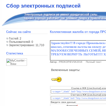
Сбор электронных подписей
Сейчас на сайте
Коллективная жалоба от города П
Гостей: 2
Пользователей: 0
Зарегистрировано: 11,710
Статистика
Автор -
PROKOPIEVSK2016
Полный текст
Включенные защиты:
Ссылка в ЖЖ (LiveJournal) или
Счетчик в ЖЖ (LiveJournal) или
Введите свои данные:
Фамилия
*