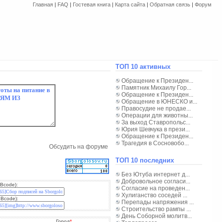
Главная
|
FAQ
|
Гостевая книга
|
Карта сайта
|
Обратная связь
|
Форум
ТОП 10 активных
Обращение к Президен...
Памятник Михаилу Гор...
Обращение к Президен...
Обращение в ЮНЕСКО и...
Правосудие не продае...
Операции для животны...
За выход Ставропольс...
Юрия Шевчука в прези...
Обращение к Президен...
Трагедия в Сосновобо...
Обсудить на форуме
ТОП 10 последних
Без Ютуба интернет д...
Добровольное согласи...
Bcode):
Согласие на проведен...
Хулиганство соседей ...
BBcode):
Перепады напряжения ...
Строительство рампы ...
День Соборной молитв...
Город
*