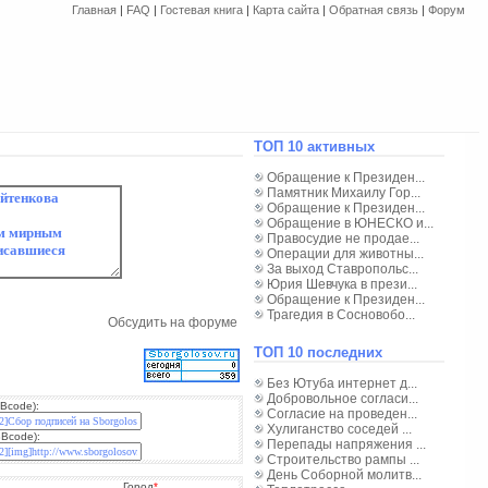
Главная
|
FAQ
|
Гостевая книга
|
Карта сайта
|
Обратная связь
|
Форум
ТОП 10 активных
Обращение к Президен...
Памятник Михаилу Гор...
Обращение к Президен...
Обращение в ЮНЕСКО и...
Правосудие не продае...
Операции для животны...
За выход Ставропольс...
Юрия Шевчука в прези...
Обращение к Президен...
Трагедия в Сосновобо...
Обсудить на форуме
ТОП 10 последних
Без Ютуба интернет д...
Добровольное согласи...
Bcode):
Согласие на проведен...
Хулиганство соседей ...
BBcode):
Перепады напряжения ...
Строительство рампы ...
День Соборной молитв...
Город
*