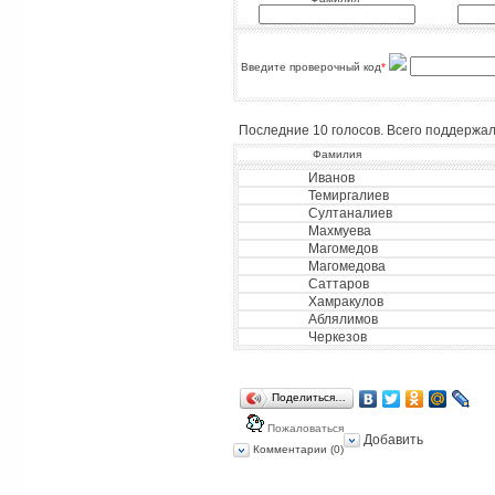
Введите проверочный код
*
Последние 10 голосов. Всего поддержало
Фамилия
Иванов
Темиргалиев
Султаналиев
Махмуева
Магомедов
Магомедова
Саттаров
Хамракулов
Аблялимов
Черкезов
Поделиться…
Пожаловаться
Добавить
Комментарии (0)