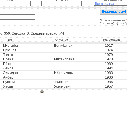
Поля, помеченные
Согласен(на) на о
: 359. Сегодня: 0. Средний возраст: 44.
Имя
Отчество
Год рождения
Мустафа
Бонифатьич
1917
Ерканат
1974
Талгат
1979
Елена
Михайловна
1978
Пётр
1989
Лейла
1994
Элимдар
Ибрагимович
1983
Айбек
1986
Рустем
Таирович
1986
Хасан
Усеинович
1957