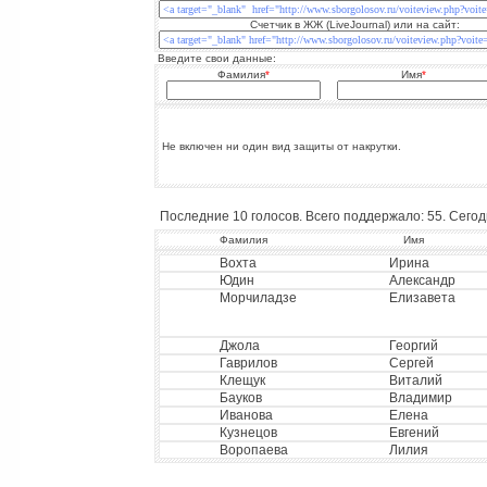
Счетчик в ЖЖ (LiveJournal) или на сайт:
Введите свои данные:
Фамилия
*
Имя
*
Не включен ни один вид защиты от накрутки.
Последние 10 голосов. Всего поддержало: 55. Сегодн
Фамилия
Имя
Вохта
Ирина
Юдин
Александр
Морчиладзе
Елизавета
Джола
Георгий
Гаврилов
Сергей
Клещук
Виталий
Бауков
Владимир
Иванова
Елена
Кузнецов
Евгений
Воропаева
Лилия