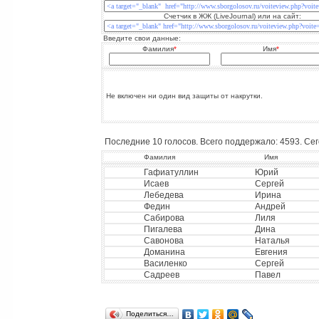
Счетчик в ЖЖ (LiveJournal) или на сайт:
Введите свои данные:
Фамилия
*
Имя
*
Не включен ни один вид защиты от накрутки.
Последние 10 голосов. Всего поддержало: 4593. Сего
Фамилия
Имя
Гафиатуллин
Юрий
Исаев
Сергей
Лебедева
Ирина
Федин
Андрей
Сабирова
Лиля
Пигалева
Дина
Савонова
Наталья
Доманина
Евгения
Василенко
Сергей
Садреев
Павел
Поделиться…