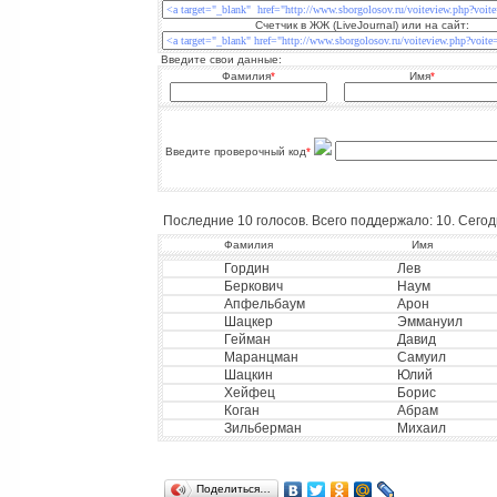
Счетчик в ЖЖ (LiveJournal) или на сайт:
Введите свои данные:
Фамилия
*
Имя
*
Введите проверочный код
*
Последние 10 голосов. Всего поддержало: 10. Сегодн
Фамилия
Имя
Гордин
Лев
Беркович
Наум
Апфельбаум
Арон
Шацкер
Эммануил
Гейман
Давид
Маранцман
Самуил
Шацкин
Юлий
Хейфец
Борис
Коган
Абрам
Зильберман
Михаил
Поделиться…