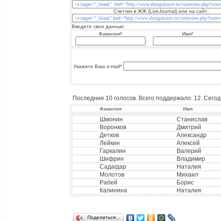
Счетчик в ЖЖ (LiveJournal) или на сайт:
Введите свои данные:
Фамилия
*
Имя
*
Укажите Ваш e-mail
*
Последние 10 голосов. Всего поддержало: 12. Сегодн
Фамилия
Имя
Шмонин
Станислав
Воронков
Дмитрий
Детков
Александр
Лейкин
Алексей
Гаркалин
Валерий
Шифрин
Владимир
Садагдар
Наталия
Молотов
Михаил
Рабей
Борис
Калинина
Наталия
Поделиться…