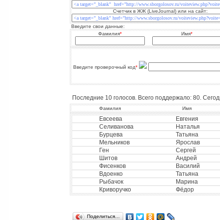
Счетчик в ЖЖ (LiveJournal) или на сайт:
Введите свои данные:
Фамилия
*
Имя
*
Введите проверочный код
*
Последние 10 голосов. Всего поддержало: 80. Сегодн
Фамилия
Имя
Евсеева
Евгения
Селиванова
Наталья
Бурцева
Татьяна
Мельников
Ярослав
Ген
Сергей
Шитов
Андрей
Фисенков
Василий
Вдоенко
Татьяна
Рыбачок
Марина
Криворучко
Фёдор
Поделиться…