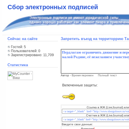
Сбор электронных подписей
Сейчас на сайте
Запретить въезд на территоррию Т
Гостей: 5
Пользователей: 0
Зарегистрировано: 11,709
Статистика
Автор -
Время перемен
Полный текст
Включенные защиты:
Ссылка в ЖЖ (LiveJournal) или
Счетчик в ЖЖ (LiveJournal) или
Введите свои данные:
Фамилия
*