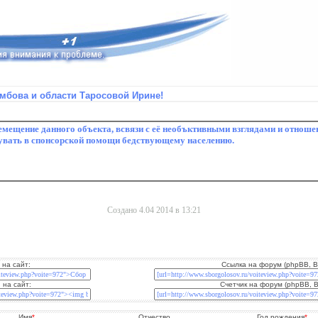
амбова и области Таросовой Ирине!
Создано 4.04 2014 в 13:21
 на сайт:
Ссылка на форум (phpBB, B
 на сайт:
Счетчик на форум (phpBB, 
Имя
*
Отчество
Год рождения
*