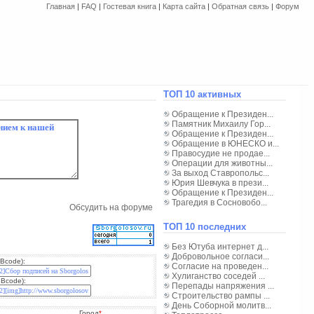
Главная
|
FAQ
|
Гостевая книга
|
Карта сайта
|
Обратная связь
|
Форум
ТОП 10 активных
Обращение к Президен...
Памятник Михаилу Гор...
Обращение к Президен...
Обращение в ЮНЕСКО и...
Правосудие не продае...
Операции для животны...
За выход Ставропольс...
Юрия Шевчука в прези...
Обращение к Президен...
Трагедия в Сосновобо...
Обсудить на форуме
ТОП 10 последних
Без Ютуба интернет д...
Добровольное согласи...
Bcode):
Согласие на проведен...
Хулиганство соседей ...
BBcode):
Перепады напряжения ...
Строительство рампы ...
День Соборной молитв...
Город
*