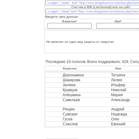
Счетчик в ЖЖ (LiveJournal) или на сайт:
Введите свои данные:
Фамилия
*
Имя
*
Не включен ни один вид защиты от накрутки.
Последние 10 голосов. Всего поддержало: 428. Сегод
Фамилия
Имя
Доронькина
Татьяна
Шакирова
Лилия
Заляев
Ильфир
Кравцов
Николай
Алёшкина
Мария
Савельев
Александр
Рящин
Андрей
Сумская
Надежда
Гусев
Олег
Соколов
Евгений