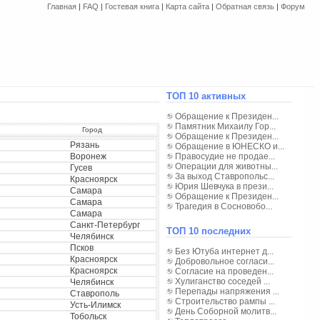
Главная
|
FAQ
|
Гостевая книга
|
Карта сайта
|
Обратная связь
|
Форум
ТОП 10 активных
Обращение к Президен...
Памятник Михаилу Гор...
Город
Обращение к Президен...
Рязань
Обращение в ЮНЕСКО и...
Воронеж
Правосудие не продае...
Операции для животны...
Гусев
За выход Ставропольс...
Красноярск
Юрия Шевчука в прези...
Самара
Обращение к Президен...
Самара
Трагедия в Сосновобо...
Самара
Санкт-Петербург
ТОП 10 последних
Челябинск
Псков
Без Ютуба интернет д...
Красноярск
Добровольное согласи...
Красноярск
Согласие на проведен...
Хулиганство соседей ...
Челябинск
Перепады напряжения ...
Ставрополь
Строительство рампы ...
Усть-Илимск
День Соборной молитв...
Тобольск