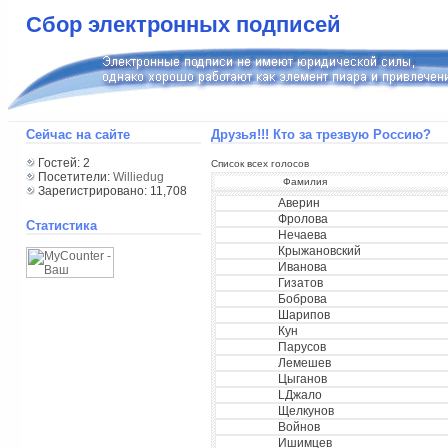
Сбор электронных подписей
Сейчас на сайте
Друзья!!! Кто за трезвую Россию?
Гостей: 2
Список всех голосов
Посетители:
Williedug
Фамилия
Зарегистрировано: 11,708
Аверин
Фролова
Статистика
Нечаева
Крыжановский
Иванова
Гизатов
Боброва
Шарипов
Кун
Парусов
Лемешев
Цыганов
LДжало
Щелкунов
Войнов
Ишимцев