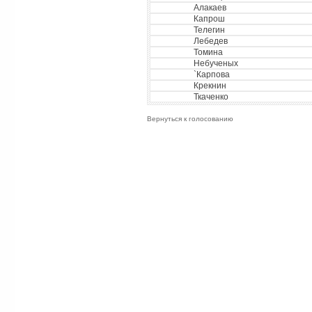
Алакаев
Капрош
Телегин
Лебедев
Томина
Небученых
`Карпова
Крекнин
Ткаченко
Вернуться к голосованию