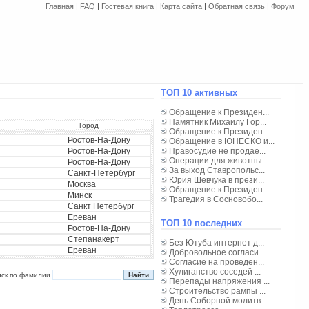
Главная
|
FAQ
|
Гостевая книга
|
Карта сайта
|
Обратная связь
|
Форум
ТОП 10 активных
Обращение к Президен...
Памятник Михаилу Гор...
Город
Обращение к Президен...
Ростов-На-Дону
Обращение в ЮНЕСКО и...
Ростов-На-Дону
Правосудие не продае...
Операции для животны...
Ростов-На-Дону
За выход Ставропольс...
Санкт-Петербург
Юрия Шевчука в прези...
Москва
Обращение к Президен...
Минск
Трагедия в Сосновобо...
Санкт Петербург
Ереван
ТОП 10 последних
Ростов-На-Дону
Степанакерт
Без Ютуба интернет д...
Ереван
Добровольное согласи...
Согласие на проведен...
Хулиганство соседей ...
иск по фамилии
Перепады напряжения ...
Строительство рампы ...
День Соборной молитв...