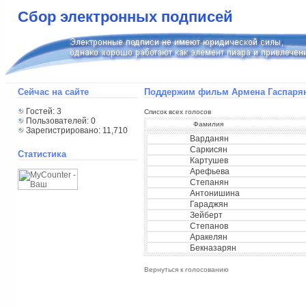
Сбор электронных подписей
Сейчас на сайте
Поддержим фильм Армена Гаспарян
Гостей: 3
Список всех голосов
Пользователей: 0
Фамилия
Зарегистрировано: 11,710
Варданян
Саркисян
Статистика
Картушев
Арефьева
Степанян
Антонишина
Гараджян
Зейберт
Степанов
Аракелян
Бекназарян
Вернуться к голосованию