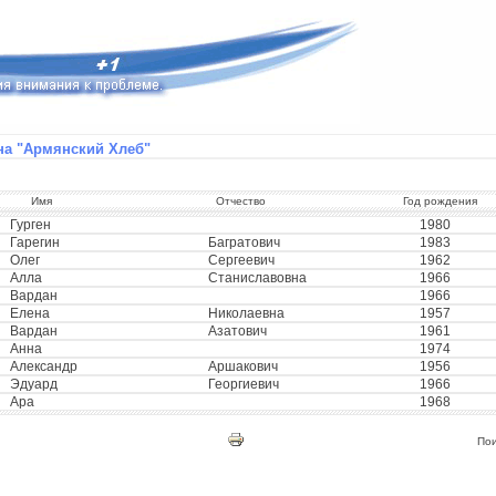
а "Армянский Хлеб"
Имя
Отчество
Год рождения
Гурген
1980
Гарегин
Багратович
1983
Олег
Сергеевич
1962
Алла
Станиславовна
1966
Вардан
1966
Елена
Николаевна
1957
Вардан
Азатович
1961
Анна
1974
Александр
Аршакович
1956
Эдуард
Георгиевич
1966
Ара
1968
По