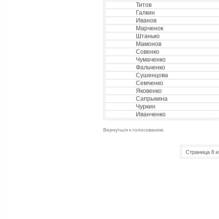
Титов
Галкин
Иванов
Марченок
Штанько
Мамонов
Совенко
Чумаченко
Фальченко
Сушенцова
Cемченко
Яковенко
Сапрыкина
Чуркин
Иванченко
Вернуться к голосованию
Страница 8 и