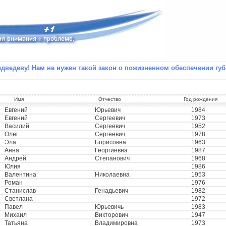
дведеву! Нам не нужен такой закон о пожизненном обеспечении губ
Имя
Отчество
Год рождения
Евгений
Юрьевич
1984
Евгений
Сергеевич
1973
Василий
Сергеевич
1952
Олег
Сергеевич
1978
Эла
Борисовна
1963
Анна
Георгиевна
1987
Андрей
Степанович
1968
Юлия
1986
Валентина
Николаевна
1953
Роман
1976
Станислав
Генадьевич
1982
Светлана
1972
Павел
Юрьевичь
1983
Михаил
Викторович
1947
Татьяна
Владимировна
1973