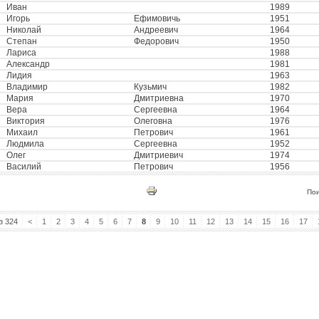
Иван
1989
Игорь
Ефимовичь
1951
Николай
Андреевич
1964
Степан
Федорович
1950
Лариса
1988
Александр
1981
Лидия
1963
Владимир
Кузьмич
1982
Мария
Дмитриевна
1970
Вера
Сергеевна
1964
Виктория
Олеговна
1976
Михаил
Петрович
1961
Людмила
Сергеевна
1952
Олег
Дмитриевич
1974
Василий
Петрович
1956
По
з 324
<
1
2
3
4
5
6
7
8
9
10
11
12
13
14
15
16
17