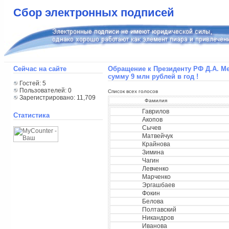
Сбор электронных подписей
Сейчас на сайте
Обращение к Президенту РФ Д.А. Ме
сумму 9 млн рублей в год !
Гостей: 5
Пользователей: 0
Список всех голосов
Зарегистрировано: 11,709
Фамилия
Гаврилов
Статистика
Акопов
Сычев
Матвейчук
Крайнова
Зимина
Чагин
Левченко
Марченко
Эргашбаев
Фокин
Белова
Полтавский
Никандров
Иванова