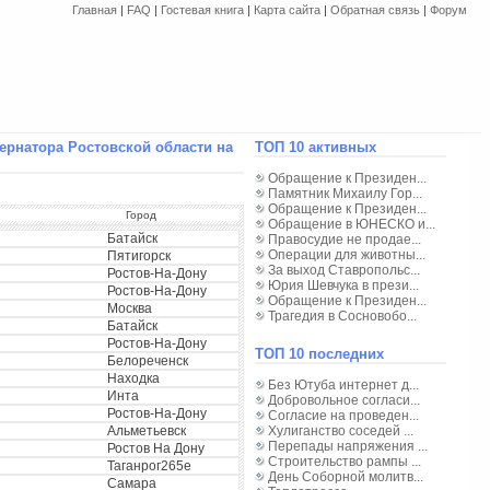
Главная
|
FAQ
|
Гостевая книга
|
Карта сайта
|
Обратная связь
|
Форум
ернатора Ростовской области на
ТОП 10 активных
Обращение к Президен...
Памятник Михаилу Гор...
Обращение к Президен...
Город
Обращение в ЮНЕСКО и...
Батайск
Правосудие не продае...
Операции для животны...
Пятигорск
За выход Ставропольс...
Ростов-На-Дону
Юрия Шевчука в прези...
Ростов-На-Дону
Обращение к Президен...
Москва
Трагедия в Сосновобо...
Батайск
Ростов-На-Дону
ТОП 10 последних
Белореченск
Находка
Без Ютуба интернет д...
Инта
Добровольное согласи...
Ростов-На-Дону
Согласие на проведен...
Альметьевск
Хулиганство соседей ...
Перепады напряжения ...
Ростов На Дону
Строительство рампы ...
Таганрог265e
День Соборной молитв...
Самара