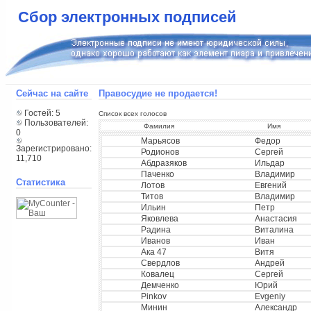
Сбор электронных подписей
Сейчас на сайте
Правосудие не продается!
Гостей: 5
Список всех голосов
Пользователей:
Фамилия
Имя
0
Марьясов
Федор
Зарегистрировано:
Родионов
Сергей
11,710
Абдразяков
Ильдар
Паченко
Владимир
Статистика
Лотов
Евгений
Титов
Владимир
Ильин
Петр
Яковлева
Анастасия
Радина
Виталина
Иванов
Иван
Ака 47
Витя
Свердлов
Андрей
Ковалец
Сергей
Демченко
Юрий
Pinkov
Evgeniy
Минин
Александр