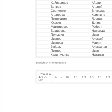
Хайртдинов
Айдар
Ветров
Андрей
Сергиенко
Вячеслав
Андреева
Кристина
Петрушкин
Леонид
Юшкин
Денис
Мартиросов
Роберт
Баширова
Надежда
Польшин
Иван
Иванов
Алексей
Иванова
Мария
Зубарь
Александр
Петров
Иван
Калиниченко
Наталья
Вернуться к голосованию
Страница
479 из
<<
<
469
470
471
472
473
474
502