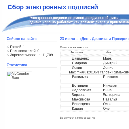
Сбор электронных подписей
Сейчас на сайте
23 июля – «День Дачника и Праздни
Гостей: 1
Список всех голосов
Пользователей: 0
Фамилия
Имя
Зарегистрировано: 11,709
Давиденко
Марк
Смирнов
Дмитрий
Статистика
Левин
Денис
Maximkarus2010@yandex.ru
Макси
Васильева
Елизавета
Вотинцев
Николай
Дедловская
Инна
Борзова
Екатерина
Максимова
Наталья
Веневцева
Ольга
Кашин
Олег
Вернуться к голосованию