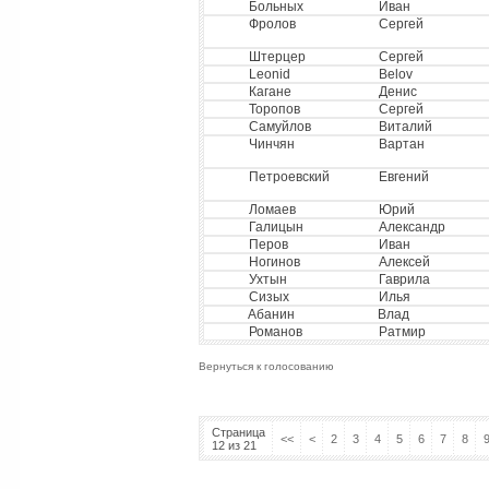
Больных
Иван
Фролов
Сергей
Штерцер
Сергей
Leonid
Belov
Кагане
Денис
Торопов
Сергей
Самуйлов
Виталий
Чинчян
Вартан
Петроевский
Евгений
Ломаев
Юрий
Галицын
Александр
Перов
Иван
Ногинов
Алексей
Ухтын
Гаврила
Сизых
Илья
Абанин
Влад
Романов
Ратмир
Вернуться к голосованию
Страница
<<
<
2
3
4
5
6
7
8
12 из 21