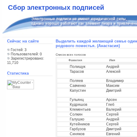
Сбор электронных подписей
Сейчас на сайте
Выделить каждой желающей семье один 
родового поместья. (Анастасия)
Гостей: 3
Пользователей: 0
Список всех голосов
Зарегистрировано:
Фамилия
Имя
11,710
Полищук
Андрей
Тарасов
Алексей
Статистика
Поляев
Владимир
Савченко
Максим
Капустин
Дмитрий
Гульянц
Арсен
Кудряшов
Глеб
Клементьев
Валерий
Солкин
Сергей
Галушко
Андрей
Кутейников
Сергей
Гарбузов
Дмитрий
Синяков
Евгений