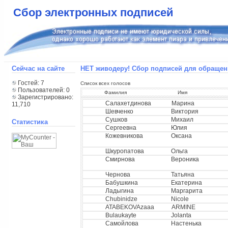
Сбор электронных подписей
Сейчас на сайте
НЕТ живодеру! Сбор подписей для обращени
Гостей: 7
Список всех голосов
Пользователей: 0
Фамилия
Имя
Зарегистрировано:
Салахетдинова
Марина
11,710
Шевченко
Виктория
Сушков
Михаил
Статистика
Сергеевна
Юлия
Кожевникова
Оксана
Шкуропатова
Ольга
Смирнова
Вероника
Чернова
Татьяна
Бабушкина
Екатерина
Ладыгина
Маргарита
Chubinidze
Nicole
ATABEKOVAzaaa
ARMINE
Bulaukayte
Jolanta
Самойлова
Настенька