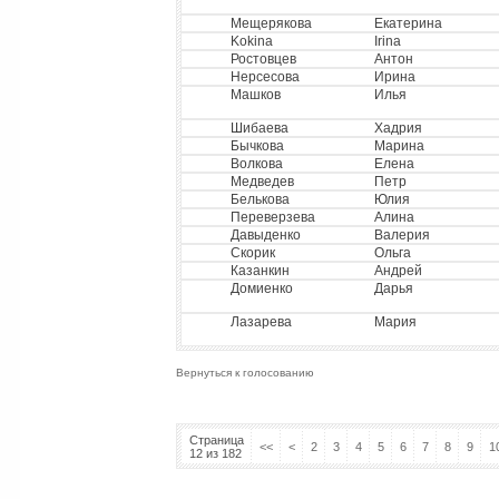
Мещерякова
Екатерина
Kokina
Irina
Ростовцев
Антон
Нерсесова
Ирина
Машков
Илья
Шибаева
Хадрия
Бычкова
Марина
Волкова
Елена
Медведев
Петр
Белькова
Юлия
Переверзева
Алина
Давыденко
Валерия
Скорик
Ольга
Казанкин
Андрей
Домиенко
Дарья
Лазарева
Мария
Вернуться к голосованию
Страница
<<
<
2
3
4
5
6
7
8
9
1
12 из 182