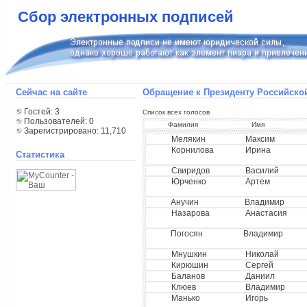
Сбор электронных подписей
Сейчас на сайте
Обращение к Президенту Российско
Гостей: 3
Список всех голосов
Пользователей: 0
Фамилия
Имя
Зарегистрировано: 11,710
Мелякин
Максим
Корнилова
Ирина
Статистика
Свиридов
Василий
Юрченко
Артем
Анучин
Владимир
Назарова
Анастасия
Погосян
Владимир
Мнушкин
Николай
Кирюшин
Сергей
Баланов
Даниил
Клюев
Владимир
Манько
Игорь