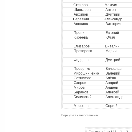
Скляров
Максим
Шинкарев
Антон
Архипов
Дмитрий
Березкин
Александр
Анохина
Виктория
Пронин
Евгений
Киреева
Юлия
Елизаров
Виталий
Прозорова
Мария
Федоров
Дмитрий
Проценко
Вячеслав
Мирошниченко
Валерий
Сотникова
Алёна
Озеров
Андрей
Миров
Андрей
Баранов
Алексей
Белинский
Александр
Морозов
Сергей
Вернуться к голосованию
Страница 1 из 842
1
2