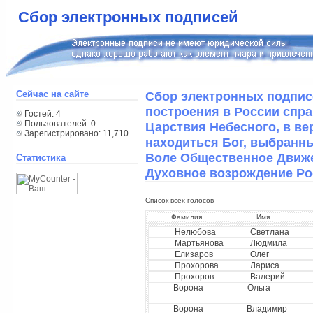
Сбор электронных подписей
Сейчас на сайте
Сбор электронных подпис
построения в России спр
Гостей: 4
Пользователей: 0
Царствия Небесного, в в
Зарегистрировано: 11,710
находиться Бог, выбранны
Воле Общественное Движе
Статистика
Духовное возрождение Ро
Список всех голосов
Фамилия
Имя
Нелюбова
Светлана
Мартьянова
Людмила
Елизаров
Олег
Прохорова
Лариса
Прохоров
Валерий
Ворона
Ольга
Ворона
Владимир