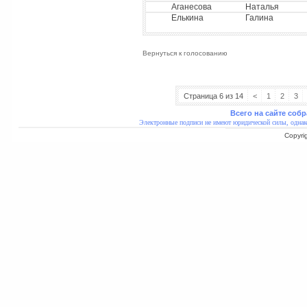
Аганесова
Наталья
Елькина
Галина
Вернуться к голосованию
Страница 6 из 14
<
1
2
3
Всего на сайте собр
Электронные подписи не имеют юридической силы, однак
Copyri