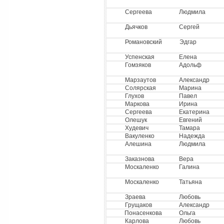
Сергеева
Людмила
Дьячков
Сергей
Романовский
Эдгар
Успенская
Елена
Гомзяков
Адольф
Марзаутов
Александр
Солярская
Марина
Глухов
Павел
Маркова
Ирина
Сергеева
Екатерина
Олешук
Евгений
Худевич
Тамара
Вакуленко
Надежда
Алешина
Людмила
Заказнова
Вера
Москаленко
Галина
Москаленко
Татьяна
Зраева
Любовь
Грущаков
Александр
Понасенкова
Ольга
Карлова
Любовь