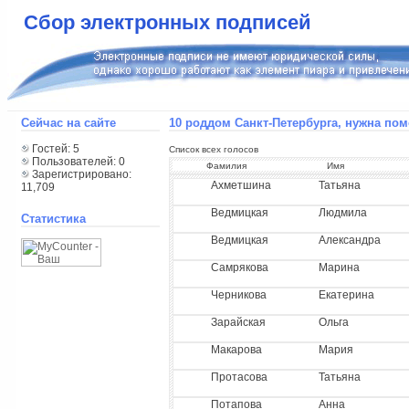
Сбор электронных подписей
Сейчас на сайте
10 роддом Санкт-Петербурга, нужна по
Гостей: 5
Список всех голосов
Пользователей: 0
Фамилия
Имя
Зарегистрировано:
Ахметшина
Татьяна
11,709
Ведмицкая
Людмила
Статистика
Ведмицкая
Александра
Самрякова
Марина
Черникова
Екатерина
Зарайская
Ольга
Макарова
Мария
Протасова
Татьяна
Потапова
Анна