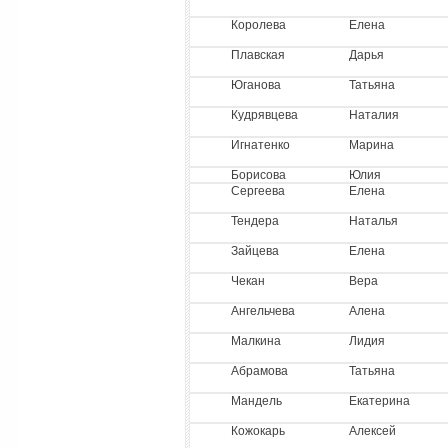
Королева
Елена
Плавская
Дарья
Юганова
Татьяна
Кудрявцева
Наталия
Игнатенко
Марина
Борисова
Юлия
Сергеева
Елена
Тендера
Наталья
Зайцева
Елена
Чекан
Вера
Ангельчева
Алена
Малкина
Лидия
Абрамова
Татьяна
Мандель
Екатерина
Кожокарь
Алексей