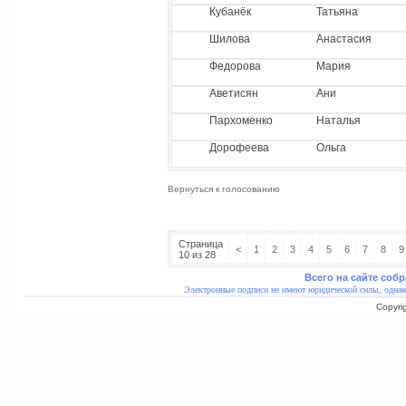
Кубанёк
Татьяна
Шилова
Анастасия
Федорова
Мария
Аветисян
Ани
Пархоменко
Наталья
Дорофеева
Ольга
Вернуться к голосованию
Страница
<
1
2
3
4
5
6
7
8
9
10 из 28
Всего на сайте собр
Электронные подписи не имеют юридической силы, однак
Copyri