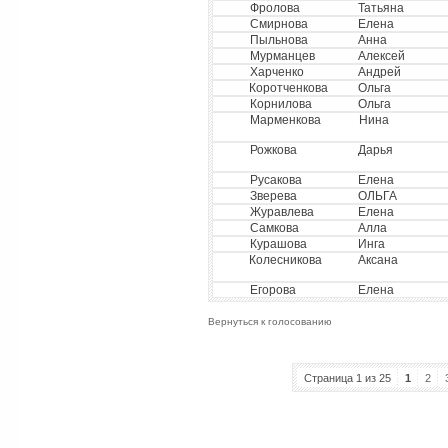
Фролова
Татьяна
Смирнова
Елена
Пыльнова
Анна
Мурманцев
Алексей
Харченко
Андрей
Коротченкова
Ольга
Корнилова
Ольга
Марменкова
Нина
Рожкова
Дарья
Русакова
Елена
Зверева
ОЛЬГА
Журавлева
Елена
Самкова
Алла
Курашова
Инга
Колесникова
Аксана
Егорова
Елена
Вернуться к голосованию
Страница 1 из 25
1
2