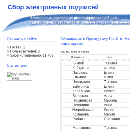
Сбор электронных подписей
Сейчас на сайте
Обращение к Президенту РФ Д.А. М
инвалидами
Гостей: 2
Пользователей: 0
Список всех голосов
Зарегистрировано: 11,709
Фамилия
Имя
Кикиой
Татьяна
Статистика
Кайтукова
Фатима
Лазукова
Елена
Елькина
Юлия
Ческидова
Татьяна
Бабурина
Елена
Кобельков
Виктор
Бклоусова
Алла
Позднякова
Марина
Неволина
Анна
Негребецкая
Лилия
Комарова
Мария
Рябова
Светлана
Малышева
Татьяна