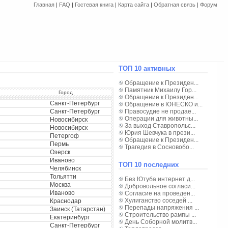
Главная
|
FAQ
|
Гостевая книга
|
Карта сайта
|
Обратная связь
|
Форум
ТОП 10 активных
Обращение к Президен...
Памятник Михаилу Гор...
Город
Обращение к Президен...
Санкт-Петербург
Обращение в ЮНЕСКО и...
Санкт-Петербург
Правосудие не продае...
Операции для животны...
Новосибирск
За выход Ставропольс...
Новосибирск
Юрия Шевчука в прези...
Петергоф
Обращение к Президен...
Пермь
Трагедия в Сосновобо...
Озерск
Иваново
ТОП 10 последних
Челябинск
Тольятти
Без Ютуба интернет д...
Москва
Добровольное согласи...
Иваново
Согласие на проведен...
Хулиганство соседей ...
Краснодар
Перепады напряжения ...
Заинск (Татарстан)
Строительство рампы ...
Екатеринбург
День Соборной молитв...
Санкт-Петербург