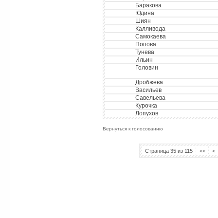
Баракова
Юдина
Шиян
Калливода
Самокаева
Попова
Тунева
Ильин
Головин
Дробжева
Васильев
Савельева
Курочка
Лопухов
Вернуться к голосованию
Страница 35 из 115
<<
<