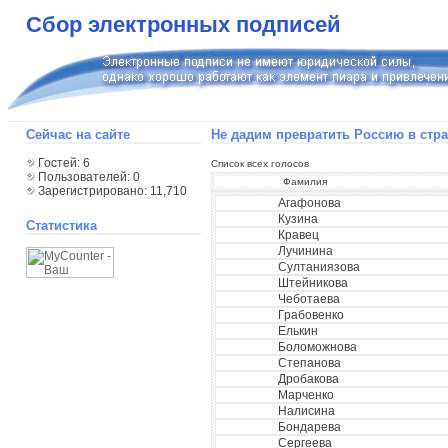
Сбор электронных подписей
Сейчас на сайте
Не дадим превратить Россию в стра
Гостей: 6
Список всех голосов
Пользователей: 0
Фамилия
Зарегистрировано: 11,710
Агафонова
Кузина
Статистика
Кравец
Лучинина
Султаниязова
Штейникова
Чеботаева
Грабовенко
Елькин
Боломожнова
Степанова
Дробакова
Марченко
Налисина
Бондарева
Сергеева