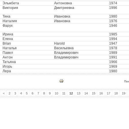
Эльжбета
Антоновна
1974
Виктория
Дмитриевна
1996
Тина
Ивановна
1980
Наталия
Ивановна
1976
Фарух
1946
Ирина
1985
Елена
1994
Brian
Harold
1947
Наталья
Васильевна
1978
Павел
Владимирович
1989
Антон
Владимирович
1991
Татьяна
1966
Игорь
1969
Лера
1980
По
<
2
3
4
5
6
7
8
9
10
11
12
13
14
15
16
17
18
19