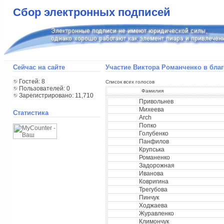
Сбор электронных подписей
Сейчас на сайте
Участие Виктора Романченко в благ
Гостей: 8
Список всех голосов
Пользователей: 0
Фамилия
Зарегистрировано: 11,710
Привольнев
Михеева
Статистика
Arch
Попко
Голубенко
Панфилов
Крупська
Романенко
Задорожная
Иванова
Ковригина
Трегубова
Пинчук
Ходжаева
Журавленко
Климончук