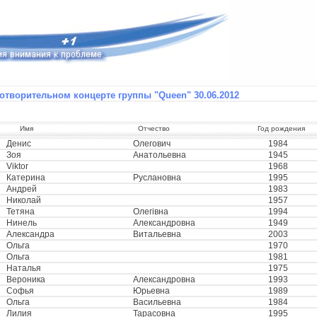
отворительном концерте группы "Queen" 30.06.2012
Имя
Отчество
Год рождения
Денис
Олегович
1984
Зоя
Анатольевна
1945
Viktor
1968
Катерина
Руслановна
1995
Андрей
1983
Николай
1957
Тетяна
Олегівна
1994
Нинель
Александровна
1949
Александра
Витальевна
2003
Ольга
1970
Ольга
1981
Наталья
1975
Вероника
Александровна
1993
Софья
Юрьевна
1989
Ольга
Васильевна
1984
Лилия
Тарасовна
1995