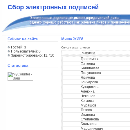
Сбор электронных подписей
Сейчас на сайте
Миша ЖИВ!
Гостей: 3
Список всех голосов
Пользователей: 0
Фамилия
Зарегистрировано: 11,710
Трофимова
Фатеева
Статистика
Башлачева
Полупанова
Якимова
Гончарова
Кукарекина
Алёкина
Чекашев
Когаева
Мурашов
Титова
Иванова
Степанова
Балыхина
Марцинкевич