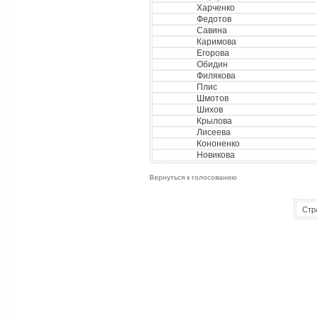
Харченко
Федотов
Савина
Каримова
Егорова
Обидин
Филякова
Плис
Шмотов
Шихов
Крылова
Лисеева
Кононенко
Новикова
Вернуться к голосованию
Стр