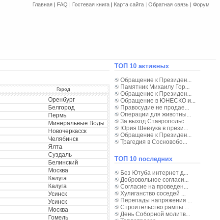
Главная
|
FAQ
|
Гостевая книга
|
Карта сайта
|
Обратная связь
|
Форум
ТОП 10 активных
Обращение к Президен...
Памятник Михаилу Гор...
Город
Обращение к Президен...
Оренбург
Обращение в ЮНЕСКО и...
Белгород
Правосудие не продае...
Операции для животны...
Пермь
За выход Ставропольс...
Минеральные Воды
Юрия Шевчука в прези...
Новочеркасск
Обращение к Президен...
Челябинск
Трагедия в Сосновобо...
Ялта
Суздаль
ТОП 10 последних
Белинский
Москва
Без Ютуба интернет д...
Калуга
Добровольное согласи...
Калуга
Согласие на проведен...
Хулиганство соседей ...
Усинск
Перепады напряжения ...
Усинск
Строительство рампы ...
Москва
День Соборной молитв...
Гомель