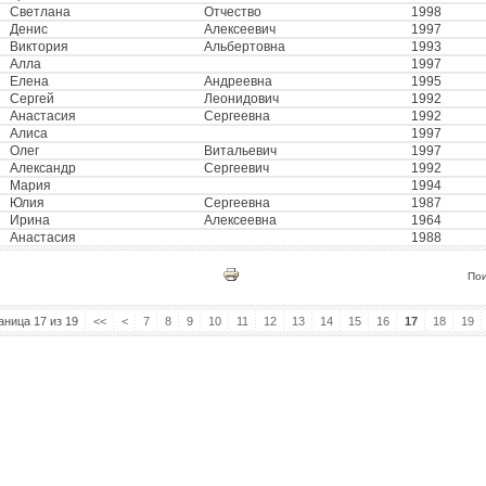
Светлана
Отчество
1998
Денис
Алексеевич
1997
Виктория
Альбертовна
1993
Алла
1997
Елена
Андреевна
1995
Сергей
Леонидович
1992
Анастасия
Сергеевна
1992
Алиса
1997
Олег
Витальевич
1997
Александр
Сергеевич
1992
Мария
1994
Юлия
Сергеевна
1987
Ирина
Алексеевна
1964
Анастасия
1988
По
аница 17 из 19
<<
<
7
8
9
10
11
12
13
14
15
16
17
18
19