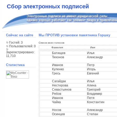
Сбор электронных подписей
Сейчас на сайте
Мы ПРОТИВ установки памятника Горшку
Гостей: 3
Список всех голосов
Пользователей: 0
Фамилия
Имя
Зарегистрировано:
Батищев
Илья
11,710
Тихонов
Александр
Статистика
Иванов
Петр
Куленко
Игорь
Гресь
Евгений
Сагайдак
Илья
Нестерова
Алина
Севастьянов
Григорий
Рябов
Владимир
Иванов
Петя
Чайка
Константин
Носов
Александр
Осинцев
Степан