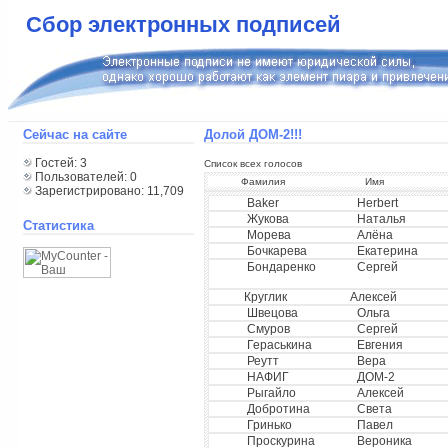
Сбор электронных подписей
Сейчас на сайте
Долой ДОМ-2!!!
Гостей: 3
Список всех голосов
Пользователей: 0
Фамилия
Имя
Зарегистрировано: 11,709
Baker
Herbert
Жукова
Наталья
Статистика
Морева
Алёна
Бочкарева
Екатерина
Бондаренко
Сергей
Круглик
Алексей
Швецова
Ольга
Смуров
Сергей
Гераськина
Евгения
Реутт
Вера
НАФИГ
ДОМ-2
Рыгайло
Алексей
Добротина
Света
Гринько
Павел
Проскурина
Вероника