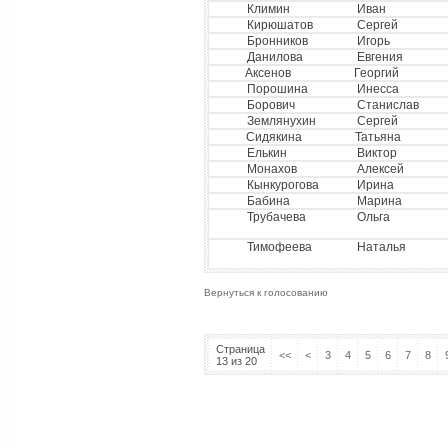
Климин
Иван
Кирюшатов
Сергей
Бронников
Игорь
Данилова
Евгения
Аксенов
Георгий
Порошина
Инесса
Борович
Станислав
Землянухин
Сергей
Сидякина
Татьяна
Елькин
Виктор
Монахов
Алексей
Кынкурогова
Ирина
Бабина
Марина
Трубачева
Ольга
Тимофеева
Наталья
Вернуться к голосованию
Страница
<<
<
3
4
5
6
7
8
13 из 20