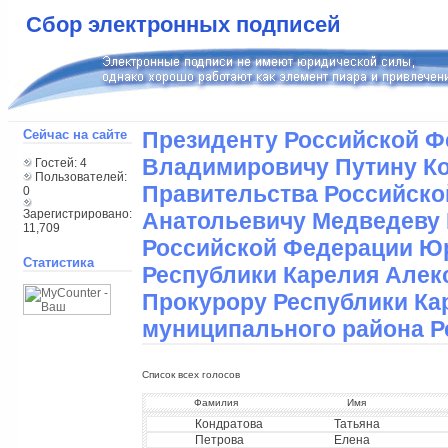
Сбор электронных подписей
Сейчас на сайте
Президенту Российской 
Владимировичу Путину К
Гостей: 4
Пользователей:
Правительства Российск
0
Зарегистрировано:
Анатольевичу Медведеву 
11,709
Российской Федерации Ю
Статистика
Республики Карелия Алек
Прокурору Республики Кар
муниципального района Р
Список всех голосов
Фамилия
Имя
Кондратова
Татьяна
Петрова
Елена