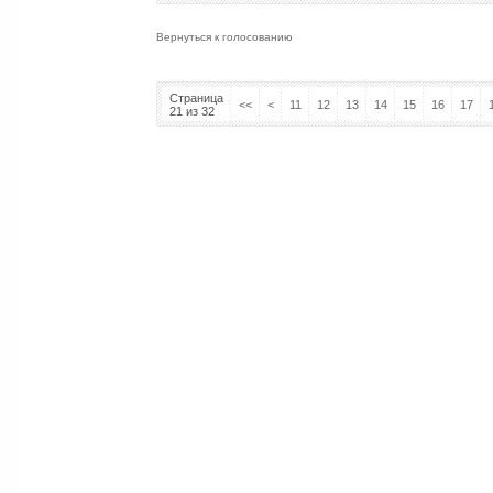
Вернуться к голосованию
Страница
<<
<
11
12
13
14
15
16
17
21 из 32