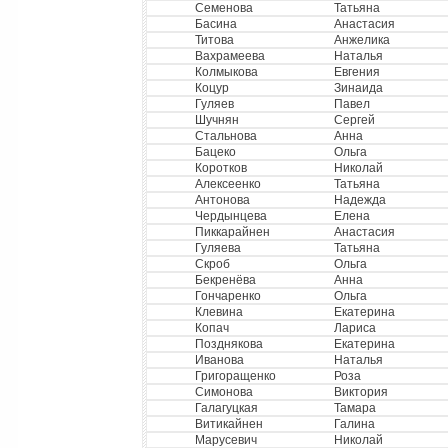
Семенова
Татьяна
Басина
Анастасия
Титова
Анжелика
Вахрамеева
Наталья
Колмыкова
Евгения
Коцур
Зинаида
Гуляев
Павел
Шучнян
Сергей
Стальнова
Анна
Бацеко
Ольга
Коротков
Николай
Алексеенко
Татьяна
Антонова
Надежда
Чердынцева
Елена
Пиккарайнен
Анастасия
Гуляева
Татьяна
Скроб
Ольга
Бекренёва
Анна
Гончаренко
Ольга
Клевина
Екатерина
Копач
Лариса
Позднякова
Екатерина
Иванова
Наталья
Григоращенко
Роза
Симонова
Виктория
Галагуцкая
Тамара
Витикайнен
Галина
Марусевич
Николай