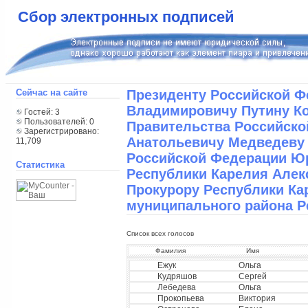
Сбор электронных подписей
Сейчас на сайте
Президенту Российской 
Владимировичу Путину К
Гостей: 3
Пользователей: 0
Правительства Российск
Зарегистрировано:
Анатольевичу Медведеву 
11,709
Российской Федерации Ю
Статистика
Республики Карелия Алек
Прокурору Республики Ка
муниципального района Р
Список всех голосов
Фамилия
Имя
Ежук
Ольга
Кудряшов
Сергей
Лебедева
Ольга
Прокопьева
Виктория