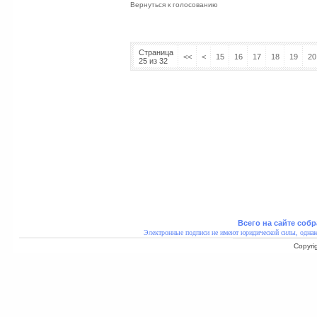
Вернуться к голосованию
Страница
<<
<
15
16
17
18
19
20
25 из 32
Всего на сайте собр
Электронные подписи не имеют юридической силы, однак
Copyri