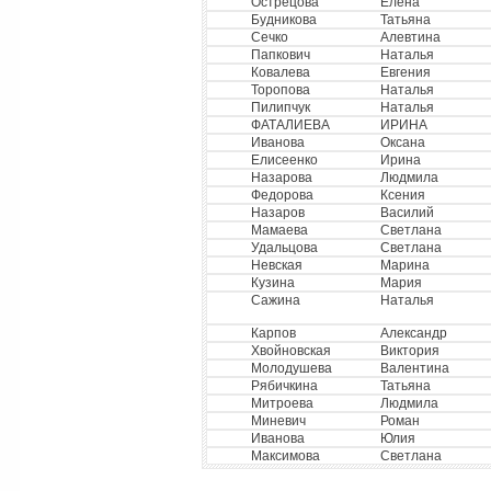
Острецова
Елена
Будникова
Татьяна
Сечко
Алевтина
Папкович
Наталья
Ковалева
Евгения
Торопова
Наталья
Пилипчук
Наталья
ФАТАЛИЕВА
ИРИНА
Иванова
Оксана
Елисеенко
Ирина
Назарова
Людмила
Федорова
Ксения
Назаров
Василий
Мамаева
Светлана
Удальцова
Светлана
Невская
Марина
Кузина
Мария
Сажина
Наталья
Карпов
Александр
Хвойновская
Виктория
Молодушева
Валентина
Рябичкина
Татьяна
Митроева
Людмила
Миневич
Роман
Иванова
Юлия
Максимова
Светлана