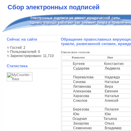
Сбор электронных подписей
Сейчас на сайте
Обращение православных верующих 
травли, развязанной силами, враж
Гостей: 2
Пользователей: 0
Список всех голосов
Зарегистрировано: 11,710
Фамилия
Имя
Бутеев
Константин
Статистика
Сударева
Людмила
Перевалова
Надежда
Синева
Наталья
Литвинова
Вера
Алиханова
Евгения
Харасова
Наталья
Соколов
Алексей
Березова
Пелагея
Юю
Юю
Осадчая
Татьяна
Захарова
Ольга
Семененко
Владимир