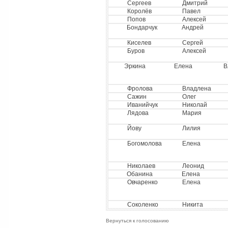
Сергеев
Дмитрий
Королёв
Павел
Попов
Алексей
Бондарчук
Андрей
Киселев
Сергей
Буров
Алексей
Эркина
Елена
В
Фролова
Владлена
Сажин
Олег
Иванийчук
Николай
Лядова
Мария
Йову
Лилия
Богомолова
Елена
Николаев
Леонид
Обанина
Елена
Овчаренко
Елена
Соколенко
Никита
Вернуться к голосованию