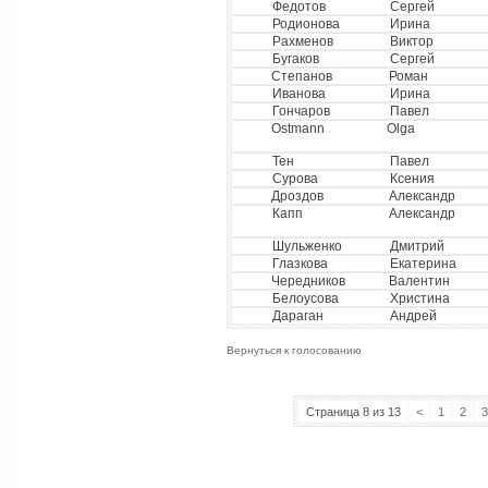
Федотов
Сергей
Родионова
Ирина
Рахменов
Виктор
Бугаков
Сергей
Степанов
Роман
Иванова
Ирина
Гончаров
Павел
Ostmann
Olga
Тен
Павел
Сурова
Ксения
Дроздов
Александр
Капп
Александр
Шульженко
Дмитрий
Глазкова
Екатерина
Чередников
Валентин
Белоусова
Христина
Дараган
Андрей
Вернуться к голосованию
Страница 8 из 13
<
1
2
3