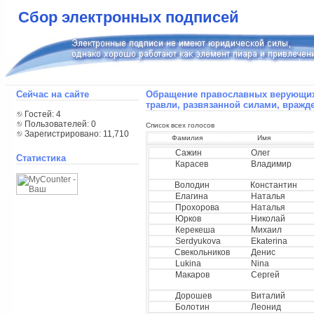
Сбор электронных подписей
Сейчас на сайте
Обращение православных верующих 
травли, развязанной силами, враж
Гостей: 4
Пользователей: 0
Список всех голосов
Зарегистрировано: 11,710
Фамилия
Имя
Сажин
Олег
Статистика
Карасев
Владимир
Володин
Константин
Елагина
Наталья
Прохорова
Наталья
Юрков
Николай
Керекеша
Михаил
Serdyukova
Ekaterina
Свекольников
Денис
Lukina
Nina
Макаров
Сергей
Дорошев
Виталий
Болотин
Леонид