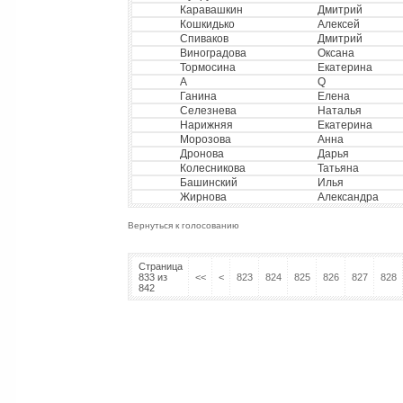
Каравашкин
Дмитрий
Кошкидько
Алексей
Спиваков
Дмитрий
Виноградова
Оксана
Тормосина
Екатерина
A
Q
Ганина
Елена
Селезнева
Наталья
Нарижняя
Екатерина
Морозова
Анна
Дронова
Дарья
Колесникова
Татьяна
Башинский
Илья
Жирнова
Александра
Вернуться к голосованию
Страница
833 из
<<
<
823
824
825
826
827
828
842