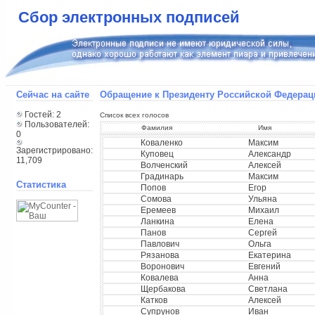
Сбор электронных подписей
Сейчас на сайте
Обращение к Президенту Российской Федерац
Гостей: 2
Список всех голосов
Пользователей:
Фамилия
Имя
0
Коваленко
Максим
Зарегистрировано:
Куповец
Александр
11,709
Волченский
Алексей
Градинарь
Максим
Статистика
Попов
Егор
Сомова
Ульяна
Еремеев
Михаил
Ланкина
Елена
Панов
Сергей
Павлович
Ольга
Рязанова
Екатерина
Воронович
Евгений
Ковалева
Анна
Щербакова
Светлана
Катков
Алексей
Супрунов
Иван