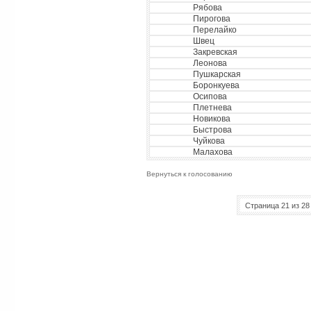
Рябова
Пирогова
Перелайко
Швец
Закревская
Леонова
Пушкарская
Боронкуева
Осипова
Плетнева
Новикова
Быстрова
Чуйкова
Малахова
Вернуться к голосованию
Страница 21 из 28