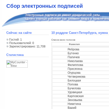
Сбор электронных подписей
Сейчас на сайте
10 роддом Санкт-Петербурга, нужн
Гостей: 1
Список всех голосов
Пользователей: 0
Фамилия
Зарегистрировано: 11,708
Реброва
Бутенко
Статистика
Папичев
Николаева
Филиппова
Присягина
Огурцова
Четверикова
Билоцкая
Попова
Бучилова
Удовицкая
Карповская
Зиновьева
Никитина
Варий