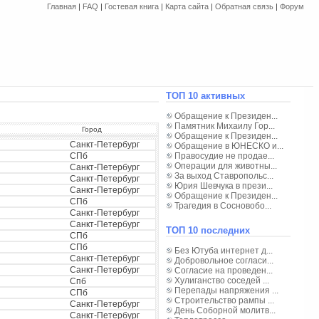
Главная
|
FAQ
|
Гостевая книга
|
Карта сайта
|
Обратная связь
|
Форум
ТОП 10 активных
Обращение к Президен...
Памятник Михаилу Гор...
Город
Обращение к Президен...
Санкт-Петербург
Обращение в ЮНЕСКО и...
СПб
Правосудие не продае...
Операции для животны...
Санкт-Петербург
За выход Ставропольс...
Санкт-Петербург
Юрия Шевчука в прези...
Санкт-Петербург
Обращение к Президен...
СПб
Трагедия в Сосновобо...
Санкт-Петербург
Санкт-Петербург
ТОП 10 последних
СПб
СПб
Без Ютуба интернет д...
Санкт-Петербург
Добровольное согласи...
Санкт-Петербург
Согласие на проведен...
Хулиганство соседей ...
Спб
Перепады напряжения ...
СПб
Строительство рампы ...
Санкт-Петербург
День Соборной молитв...
Санкт-Петербург