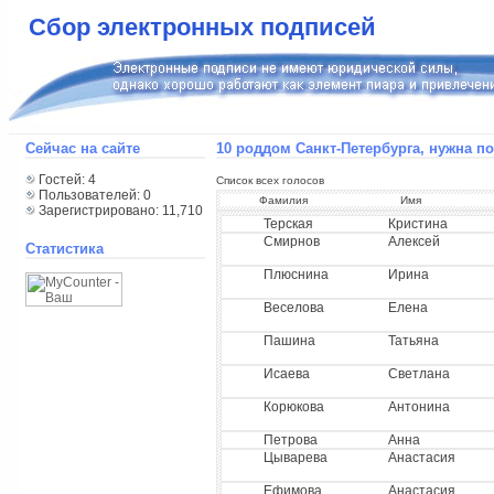
Сбор электронных подписей
Сейчас на сайте
10 роддом Санкт-Петербурга, нужна 
Гостей: 4
Список всех голосов
Пользователей: 0
Фамилия
Имя
Зарегистрировано: 11,710
Терская
Кристина
Смирнов
Алексей
Статистика
Плюснина
Ирина
Веселова
Елена
Пашина
Татьяна
Исаева
Светлана
Корюкова
Антонина
Петрова
Анна
Цыварева
Анастасия
Ефимова
Анастасия