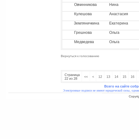
Овчинникова
Нина
Кулешова
Анастасия
Земляничкина
Екатерина
Грешнова
Ольга
Медведева
Ольга
Вернуться к голосованию
Страница
<<
<
12
13
14
15
16
22 из 28
Всего на сайте собр
Электронные подписи не имеют юридической силы, однак
Copyri