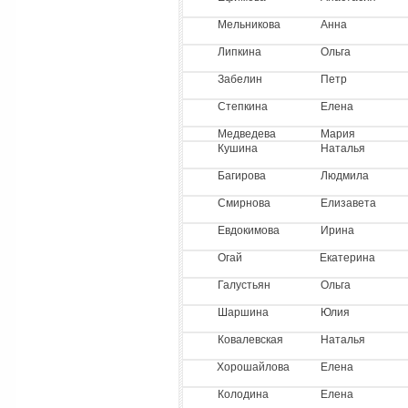
Мельникова
Анна
Липкина
Ольга
Забелин
Петр
Степкина
Елена
Медведева
Мария
Кушина
Наталья
Багирова
Людмила
Смирнова
Елизавета
Евдокимова
Ирина
Огай
Екатерина
Галустьян
Ольга
Шаршина
Юлия
Ковалевская
Наталья
Хорошайлова
Елена
Колодина
Елена