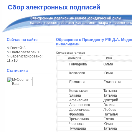
Сбор электронных подписей
Сейчас на сайте
Обращение к Президенту РФ Д.А. Медв
инвалидами
Гостей: 3
Пользователей: 0
Список всех голосов
Зарегистрировано:
Фамилия
Имя
11,710
Гончарова
Ольга
Статистика
Ковалева
Юлия
Ермакова
Елизавета
Ковальская
Татьяна
Зякина
Татьяна
Афанасьев
Дмитрий
Афанасьева
Галина
Дороничева
Любовь
Фролова
Наталья
Тремаскина
Елена
Чернова
Юлия
Тумашева
Татьяна