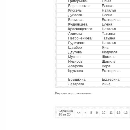
Григорьева
Ольга
Барановская
Елена
Киссель
Наталья
Дубаева
Елена
Басмова
Екатерина
Кудрявцева
Елена
Краснощекова
Наталья
Акимова
Татьяна
Петроченкова
Татьяна
Рудиченко
Наталья
Шамбер
Яна
Даутова
Людмила
Мусаев
Шамиль
Ильясов
Шамиль
Асафова
Вера
Круглова
Екатерина
Брышкина
Екатерина
Лазарева
Инна
Вернуться к голосованию
Страница
<<
<
8
9
10
11
12
13
18 из 25