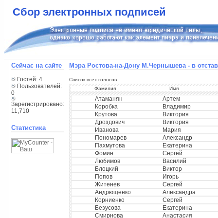
Сбор электронных подписей
Сейчас на сайте
Мэра Ростова-на-Дону М.Чернышева - в отстав
Гостей: 4
Список всех голосов
Пользователей:
Фамилия
Имя
0
Атаманян
Артем
Зарегистрировано:
Коробка
Владимир
11,710
Крутова
Виктория
Дроздович
Виктория
Статистика
Иванова
Мария
Пономарев
Александр
Пахмутова
Екатерина
Фомин
Сергей
Любимов
Василий
Блоцкий
Виктор
Попов
Игорь
Житенев
Сергей
Андрющенко
Александра
Корниенко
Сергей
Безусова
Екатерина
Смирнова
Анастасия