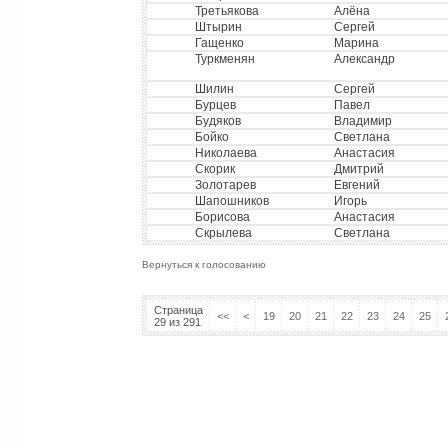
Третьякова
Алёна
Штырин
Сергей
Гащенко
Марина
Туркменян
Александр
Шилин
Сергей
Бурцев
Павел
Будяков
Владимир
Бойко
Светлана
Николаева
Анастасия
Скорик
Дмитрий
Золотарев
Евгений
Шапошников
Игорь
Борисова
Анастасия
Скрылева
Светлана
Вернуться к голосованию
Страница
<<
<
19
20
21
22
23
24
25
29 из 291