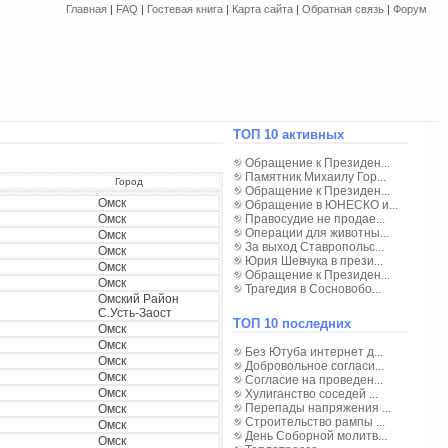
Главная
|
FAQ
|
Гостевая книга
|
Карта сайта
|
Обратная связь
|
Форум
ТОП 10 активных
Обращение к Президен...
Памятник Михаилу Гор...
Город
Обращение к Президен...
Омск
Обращение в ЮНЕСКО и...
Омск
Правосудие не продае...
Операции для животны...
Омск
За выход Ставропольс...
Омск
Юрия Шевчука в прези...
Омск
Обращение к Президен...
Омск
Трагедия в Сосновобо...
Омский Район
С.Усть-Заост
ТОП 10 последних
Омск
Омск
Без Ютуба интернет д...
Омск
Добровольное согласи...
Омск
Согласие на проведен...
Омск
Хулиганство соседей ...
Перепады напряжения ...
Омск
Строительство рампы ...
Омск
День Соборной молитв...
Омск