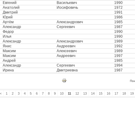
Евгений
Васильевич
1990
Анатолий
Иосифовичь
1972
Дмитрий
1991
Юрий
1986
Артём
Александрович
1985
Александр
Сергеевич
1987
Федор
1990
Илья
1990
Александр
Александрович
1989
Янис
Андреевич
1992
Максим
Алексеевич
1989
Максим
Андреевич
1997
Андрей
1985
Александр
Сергеевич
1994
Ирина
Дмитриевна
1987
По
<
1
2
3
4
5
6
7
8
9
10
11
12
13
14
15
16
17
18
19