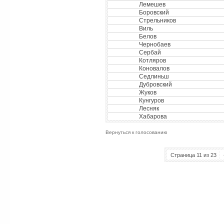
Лемешев
Боровский
Стрельников
Виль
Белов
Чернобаев
Сербай
Котляров
Коновалов
Седлиньш
Дубровский
Жуков
Кунгуров
Лесняк
Хабарова
Вернуться к голосованию
Страница 11 из 23