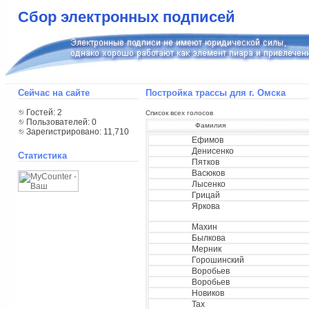
Сбор электронных подписей
Сейчас на сайте
Постройка трассы для г. Омска
Гостей: 2
Список всех голосов
Пользователей: 0
Фамилия
Зарегистрировано: 11,710
Ефимов
Денисенко
Статистика
Пятков
Васюков
Лысенко
Грицай
Яркова
Махин
Былкова
Мерник
Горошинский
Воробьев
Воробьев
Новиков
Тах