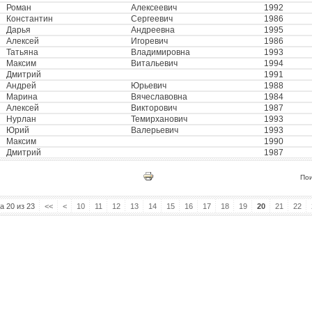
Роман
Алексеевич
1992
Константин
Сергеевич
1986
Дарья
Андреевна
1995
Алексей
Игоревич
1986
Татьяна
Владимировна
1993
Максим
Витальевич
1994
Дмитрий
1991
Андрей
Юрьевич
1988
Марина
Вячеславовна
1984
Алексей
Викторович
1987
Нурлан
Темирханович
1993
Юрий
Валерьевич
1993
Максим
1990
Дмитрий
1987
По
а 20 из 23
<<
<
10
11
12
13
14
15
16
17
18
19
20
21
22