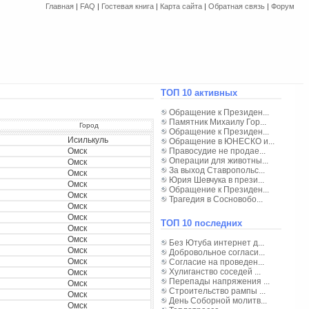
Главная
|
FAQ
|
Гостевая книга
|
Карта сайта
|
Обратная связь
|
Форум
ТОП 10 активных
Обращение к Президен...
Памятник Михаилу Гор...
Город
Обращение к Президен...
Исилькуль
Обращение в ЮНЕСКО и...
Омск
Правосудие не продае...
Операции для животны...
Омск
За выход Ставропольс...
Омск
Юрия Шевчука в прези...
Омск
Обращение к Президен...
Омск
Трагедия в Сосновобо...
Омск
Омск
ТОП 10 последних
Омск
Омск
Без Ютуба интернет д...
Омск
Добровольное согласи...
Омск
Согласие на проведен...
Хулиганство соседей ...
Омск
Перепады напряжения ...
Омск
Строительство рампы ...
Омск
День Соборной молитв...
Омск