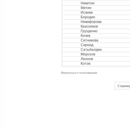
Никитин
Митин
Исаева
Бородин
Никифорова
Красников
Грузденко
Кочев
Ситникова
Сироид
Сатыбалдин
Морозов
Леонов
Котов
Вернуться к голосованию
Страниц