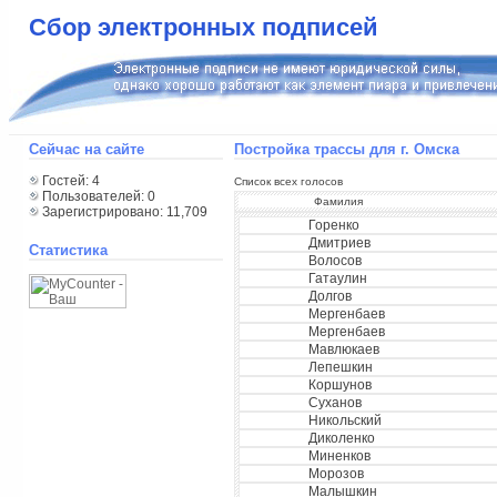
Сбор электронных подписей
Сейчас на сайте
Постройка трассы для г. Омска
Гостей: 4
Список всех голосов
Пользователей: 0
Фамилия
Зарегистрировано: 11,709
Горенко
Дмитриев
Статистика
Волосов
Гатаулин
Долгов
Мергенбаев
Мергенбаев
Мавлюкаев
Лепешкин
Коршунов
Суханов
Никольский
Диколенко
Миненков
Морозов
Малышкин